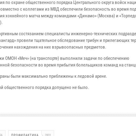
ия по охране общественного порядка Центрального округа войск на
совместно с коллегами из МВД обеспечили безопасность во время по
ия хоккейного матча между командами «Динамо» (Москва) и «Торпед
).
ортивным состязанием специалисты инженерно-технических подразд
ангард» провели тщательное обследование трибун и прилегающих те
ючения нахождения на них взрывоопасных предметов.
ки ОМОН «Меч» (на транспорте) выполнили задачи по обеспечению
нной безопасности во время прибытия болельщиков команд на станц
раны были максимально приближены к ледовой арене.
ний общественного порядка допущено не было.
56
ПРОФИЛАКТИКА
2831