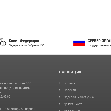
ет Федерации
СЕРВЕР ОРГАНОВ
рального Собрания РФ
Государственной власти РФ
И
НАВИГАЦИЯ
лняющие задачи СВО
Главная
цы получают из дома
Новости
...
26, 05:00
Федеральная служба
Деятельность
. Вехи истории»: первая