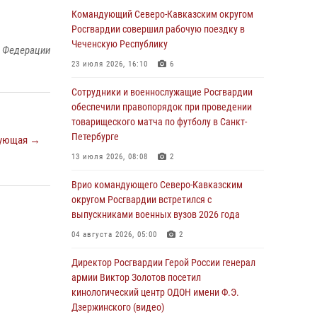
Спецназ Росгвардии в Марий Эл почтил
Командующий Северо-Кавказским округом
память товарища на тактическом турнире
Росгвардии совершил рабочую поездку в
(видео)
Чеченскую Республику
й Федерации
08 августа 2026, 06:15
9
1
23 июля 2026, 16:10
6
День физкультурника в Уральском округе
Сотрудники и военнослужащие Росгвардии
Росгвардии отметили турнирами, мастер-
обеспечили правопорядок при проведении
классами и легкоатлетическими забегами
товарищеского матча по футболу в Санкт-
Петербурге
ующая →
08 августа 2026, 06:03
9
13 июля 2026, 08:08
2
В ДНР выполняющие задачи СВО
росгвардейцы получают из дома
Врио командующего Северо-Кавказским
региональные газеты и поддержку земляков
округом Росгвардии встретился с
выпускниками военных вузов 2026 года
08 августа 2026, 05:00
04 августа 2026, 05:00
2
Кинологи Росгвардии со всей страны
приступили к новому курсу подготовки на
Директор Росгвардии Герой России генерал
Урале
армии Виктор Золотов посетил
кинологический центр ОДОН имени Ф.Э.
08 августа 2026, 05:00
3
Дзержинского (видео)