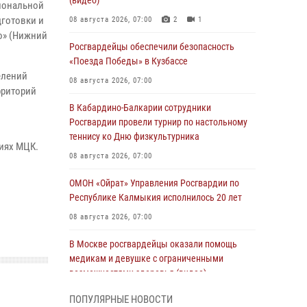
(видео)
циональной
дготовки и
08 августа 2026, 07:00
2
1
о» (Нижний
Росгвардейцы обеспечили безопасность
«Поезда Победы» в Кузбассе
елений
08 августа 2026, 07:00
рриторий
В Кабардино-Балкарии сотрудники
Росгвардии провели турнир по настольному
теннису ко Дню физкультурника
иях МЦК.
08 августа 2026, 07:00
ОМОН «Ойрат» Управления Росгвардии по
Республике Калмыкия исполнилось 20 лет
08 августа 2026, 07:00
В Москве росгвардейцы оказали помощь
медикам и девушке с ограниченными
возможностями здоровья (видео)
08 августа 2026, 06:32
1
ПОПУЛЯРНЫЕ НОВОСТИ