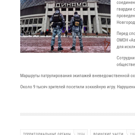
соединен
гвардии 
проведен
Новгород
Перед сп
ОМОН «Ав
для искл
Сотрудни
обществе
Маршруты патрулирования экипажей вневедомственной ох
Около 9 тысяч зрителей посетили хоккейную игру. Наруше
ТЕРРИТОРИАЛЬНЫЕ ОРГАНЫ
28594
ВОИНСКИЕ ЧАСТИ
116