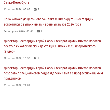
Санкт-Петербурге
тиражи газет
13 июля 2026, 08:08
2
09 августа 2026, 05:00
Врио командующего Северо-Кавказским округом Росгвардии
Росгвардейцы провели занятие по стрелковой подготовке для
встретился с выпускниками военных вузов 2026 года
воспитанников Центра детского, юношеского туризма и
краеведения Луганской Народной Республики
04 августа 2026, 05:00
2
09 августа 2026, 05:00
Директор Росгвардии Герой России генерал армии Виктор Золотов
посетил кинологический центр ОДОН имени Ф.Э. Дзержинского
(видео)
28 июля 2026, 16:50
1
Директор Росгвардии Герой России генерал армии Виктор Золотов
поздравил специалистов подразделений тыла с профессиональным
праздником
31 июля 2026, 21:01
В ОГВ(с) завершилась служебная командировка сотрудников ОМОН
Росгвардии
20 июля 2026, 09:25
3