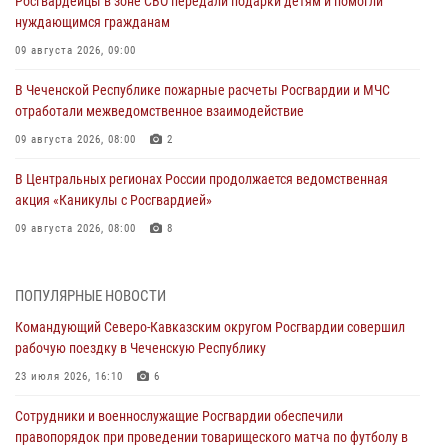
Росгвардейцы в зоне СВО передали подарки детям и помогли
нуждающимся гражданам
09 августа 2026, 09:00
В Чеченской Республике пожарные расчеты Росгвардии и МЧС
отработали межведомственное взаимодействие
09 августа 2026, 08:00
2
В Центральных регионах России продолжается ведомственная
акция «Каникулы с Росгвардией»
09 августа 2026, 08:00
8
Лучшие футбольные команды Южного округа Росгвардии
определили на Кубани
ПОПУЛЯРНЫЕ НОВОСТИ
09 августа 2026, 07:00
Командующий Северо-Кавказским округом Росгвардии совершил
рабочую поездку в Чеченскую Республику
В Ульяновске росгвардейцы присоединились к донорской акции
(видео)
23 июля 2026, 16:10
6
09 августа 2026, 06:15
2
1
Сотрудники и военнослужащие Росгвардии обеспечили
правопорядок при проведении товарищеского матча по футболу в
В регионах Урала бойцам Росгвардии в зону СВО передали свежие