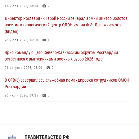
Офицеры Росгвардии и ветераны войск правопорядка почтили
13 июля 2026, 08:08
2
память генерала армии Ивана Кирилловича Яковлева
Директор Росгвардии Герой России генерал армии Виктор Золотов
05 августа 2026, 12:40
6
посетил кинологический центр ОДОН имени Ф.Э. Дзержинского
(видео)
Росгвардейцы приняли участие в акции «Волна памяти»,
посвящённой 83‑й годовщине освобождения Белгорода от
28 июля 2026, 16:50
1
немецко‑фашистских захватчиков
Врио командующего Северо-Кавказским округом Росгвардии
05 августа 2026, 12:13
1
встретился с выпускниками военных вузов 2026 года
04 августа 2026, 05:00
2
В ОГВ(с) завершилась служебная командировка сотрудников ОМОН
Росгвардии
20 июля 2026, 09:25
3
Директор Росгвардии Герой России генерал армии Виктор Золотов
поздравил специалистов подразделений тыла с профессиональным
праздником
31 июля 2026, 21:01
ПРАВИТЕЛЬСТВО РФ