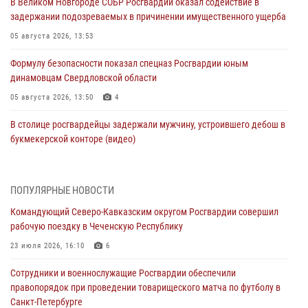
В Великом Новгороде СОБР Росгвардии оказал содействие в
задержании подозреваемых в причинении имущественного ущерба
05 августа 2026, 13:53
Формулу безопасности показал спецназ Росгвардии юным
динамовцам Свердловской области
05 августа 2026, 13:50
4
В столице росгвардейцы задержали мужчину, устроившего дебош в
букмекерской конторе (видео)
05 августа 2026, 13:25
1
В Удмуртии при силовой поддержке спецназа Росгвардии
ПОПУЛЯРНЫЕ НОВОСТИ
задержаны подозреваемые в мошенничестве под видом оказания
Командующий Северо-Кавказским округом Росгвардии совершил
оздоровительных услуг (видео)
рабочую поездку в Чеченскую Республику
05 августа 2026, 13:20
1
1
23 июля 2026, 16:10
6
В Москве дети сотрудников и военнослужащих Росгвардии
Сотрудники и военнослужащие Росгвардии обеспечили
посетили мастер-класс по художественной гимнастике
правопорядок при проведении товарищеского матча по футболу в
05 августа 2026, 13:00
3
Санкт-Петербурге