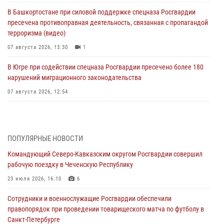
В Башкортостане при силовой поддержке спецназа Росгвардии
пресечена противоправная деятельность, связанная с пропагандой
терроризма (видео)
07 августа 2026, 13:30
1
В Югре при содействии спецназа Росгвардии пресечено более 180
нарушений миграционного законодательства
07 августа 2026, 12:54
Тонувшего ребенка спас росгвардеец в Краснодарском крае
07 августа 2026, 12:37
ПОПУЛЯРНЫЕ НОВОСТИ
Юные гости из летних лагерей посетили кинологический центр
Командующий Северо-Кавказским округом Росгвардии совершил
Росгвардии (видео)
рабочую поездку в Чеченскую Республику
07 августа 2026, 12:20
3
1
23 июля 2026, 16:10
6
Ветеран войск правопорядка генерал-майор Иван Пияшев – герой
Сотрудники и военнослужащие Росгвардии обеспечили
выпуска «Легенды армии с Александром Маршалом»
правопорядок при проведении товарищеского матча по футболу в
07 августа 2026, 12:00
Санкт-Петербурге