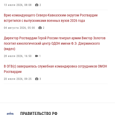
Представители ФСБ России по Уральскому округу Росгвардии и
13 июля 2026, 08:08
2
ветераны военной контрразведки почтили память Николая
Врио командующего Северо-Кавказским округом Росгвардии
Кузнецова
встретился с выпускниками военных вузов 2026 года
07 августа 2026, 12:00
4
04 августа 2026, 05:00
2
Росгвардейцы пресекли попытку руферов подняться на крышу
Директор Росгвардии Герой России генерал армии Виктор Золотов
Смольного собора в Санкт-Петербурге (видео)
посетил кинологический центр ОДОН имени Ф.Э. Дзержинского
07 августа 2026, 11:34
3
1
(видео)
28 июля 2026, 16:50
1
В ОГВ(с) завершилась служебная командировка сотрудников ОМОН
Росгвардии
20 июля 2026, 09:25
3
Директор Росгвардии Герой России генерал армии Виктор Золотов
поздравил специалистов подразделений тыла с профессиональным
праздником
31 июля 2026, 21:01
ПРАВИТЕЛЬСТВО РФ