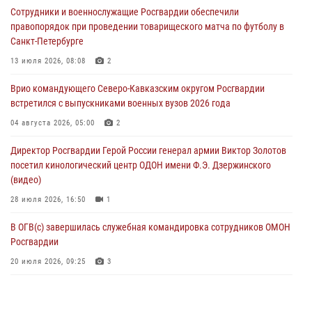
Сотрудники и военнослужащие Росгвардии обеспечили
проходит в Сибири
правопорядок при проведении товарищеского матча по футболу в
09 августа 2026, 04:00
5
Санкт-Петербурге
Росгвардейцы провели патриотическое занятие для детей на
13 июля 2026, 08:08
2
Поклонной горе в Москве (видео)
Врио командующего Северо-Кавказским округом Росгвардии
08 августа 2026, 14:10
3
1
встретился с выпускниками военных вузов 2026 года
В ЛНР росгвардейцы провели тренировку по единоборствам для
04 августа 2026, 05:00
2
юных воспитанников спортивной школы
Директор Росгвардии Герой России генерал армии Виктор Золотов
08 августа 2026, 13:00
1
посетил кинологический центр ОДОН имени Ф.Э. Дзержинского
(видео)
28 июля 2026, 16:50
1
В ОГВ(с) завершилась служебная командировка сотрудников ОМОН
Росгвардии
20 июля 2026, 09:25
3
Директор Росгвардии Герой России генерал армии Виктор Золотов
поздравил специалистов подразделений тыла с профессиональным