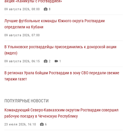
акция «Каникулы с Росгвардией»
09 августа 2026, 08:00
8
Лучшие футбольные команды Южного округа Росгвардии
определили на Кубани
09 августа 2026, 07:00
В Ульяновске росгвардейцы присоединились к донорской акции
(видео)
09 августа 2026, 06:15
2
1
В регионах Урала бойцам Росгвардии в зону СВО передали свежие
тиражи газет
09 августа 2026, 05:00
Росгвардейцы провели занятие по стрелковой подготовке для
ПОПУЛЯРНЫЕ НОВОСТИ
воспитанников Центра детского, юношеского туризма и
Командующий Северо-Кавказским округом Росгвардии совершил
краеведения Луганской Народной Республики
рабочую поездку в Чеченскую Республику
09 августа 2026, 05:00
23 июля 2026, 16:10
6
Всероссийская ведомственная акции «Каникулы с Росгвардией