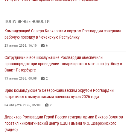
07 августа 2026, 12:00
Представители ФСБ России по Уральскому округу Росгвардии и
ПОПУЛЯРНЫЕ НОВОСТИ
ветераны военной контрразведки почтили память Николая
Командующий Северо-Кавказским округом Росгвардии совершил
Кузнецова
рабочую поездку в Чеченскую Республику
07 августа 2026, 12:00
4
23 июля 2026, 16:10
6
Росгвардейцы пресекли попытку руферов подняться на крышу
Сотрудники и военнослужащие Росгвардии обеспечили
Смольного собора в Санкт-Петербурге (видео)
правопорядок при проведении товарищеского матча по футболу в
07 августа 2026, 11:34
3
1
Санкт-Петербурге
В Курске росгвардейцы провели занятие по основам
13 июля 2026, 08:08
2
взрывобезопасности
Врио командующего Северо-Кавказским округом Росгвардии
07 августа 2026, 11:33
встретился с выпускниками военных вузов 2026 года
Рэпер ST посетил раненых росгвардейцев в Главном военном
04 августа 2026, 05:00
2
клиническом госпитале ведомства
Директор Росгвардии Герой России генерал армии Виктор Золотов
07 августа 2026, 11:18
2
посетил кинологический центр ОДОН имени Ф.Э. Дзержинского
(видео)