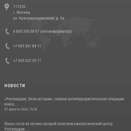
В Челябинске росгвардейцы задержали злоумышленников,
111250
напавших на бригаду скорой помощи (видео)
г. Москва,
14 июля 2026, 12:20
1
ул. Красноказарменная, д. 9а
В Росгвардии прошла военно-научная конференция по обобщению
8 800 350 08 97 (автоинформатор)
боевого опыта
08 июля 2026, 07:01
+7 495 361 84 11
+7 495 622 39 11
НОВОСТИ
«Росгвардия. Вехи истории»: первая антитеррористическая операция
войск...
07 августа 2026, 15:28
Юные гости из летних лагерей посетили кинологический центр
Росгвардии ...