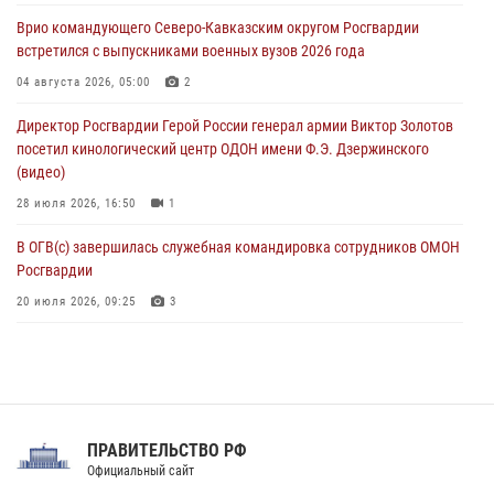
исполнилось 20 лет
Врио командующего Северо-Кавказским округом Росгвардии
08 августа 2026, 07:00
встретился с выпускниками военных вузов 2026 года
В Москве росгвардейцы оказали помощь медикам и девушке с
04 августа 2026, 05:00
2
ограниченными возможностями здоровья (видео)
Директор Росгвардии Герой России генерал армии Виктор Золотов
08 августа 2026, 06:32
1
посетил кинологический центр ОДОН имени Ф.Э. Дзержинского
(видео)
28 июля 2026, 16:50
1
В ОГВ(с) завершилась служебная командировка сотрудников ОМОН
Росгвардии
20 июля 2026, 09:25
3
Директор Росгвардии Герой России генерал армии Виктор Золотов
поздравил специалистов подразделений тыла с профессиональным
праздником
31 июля 2026, 21:01
ПРАВИТЕЛЬСТВО РФ
Праздник «Один день с Росгвардией» к 105-летию Центрального
Официальный сайт
округа прошел на Поклонной горе