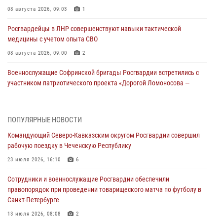
08 августа 2026, 09:03
1
Росгвардейцы в ЛНР совершенствуют навыки тактической
медицины с учетом опыта СВО
08 августа 2026, 09:00
2
Военнослужащие Софринской бригады Росгвардии встретились с
участником патриотического проекта «Дорогой Ломоносова —
дорогой к Победе в СВО» (видео)
08 августа 2026, 07:00
2
1
ПОПУЛЯРНЫЕ НОВОСТИ
В Кабардино-Балкарии сотрудники Росгвардии провели турнир по
Командующий Северо-Кавказским округом Росгвардии совершил
настольному теннису ко Дню физкультурника
рабочую поездку в Чеченскую Республику
08 августа 2026, 07:00
23 июля 2026, 16:10
6
Росгвардейцы обеспечили безопасность «Поезда Победы» в
Сотрудники и военнослужащие Росгвардии обеспечили
Кузбассе
правопорядок при проведении товарищеского матча по футболу в
08 августа 2026, 07:00
Санкт-Петербурге
ОМОН «Ойрат» Управления Росгвардии по Республике Калмыкия
13 июля 2026, 08:08
2