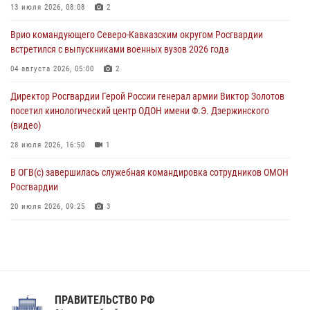
тиражи газет
13 июля 2026, 08:08
2
09 августа 2026, 05:00
Врио командующего Северо-Кавказским округом Росгвардии
встретился с выпускниками военных вузов 2026 года
Всероссийская ведомственная акции «Каникулы с Росгвардией
проходит в Сибири
04 августа 2026, 05:00
2
09 августа 2026, 04:00
5
Директор Росгвардии Герой России генерал армии Виктор Золотов
посетил кинологический центр ОДОН имени Ф.Э. Дзержинского
(видео)
28 июля 2026, 16:50
1
В ОГВ(с) завершилась служебная командировка сотрудников ОМОН
Росгвардии
20 июля 2026, 09:25
3
Директор Росгвардии Герой России генерал армии Виктор Золотов
поздравил специалистов подразделений тыла с профессиональным
праздником
31 июля 2026, 21:01
ПРАВИТЕЛЬСТВО РФ