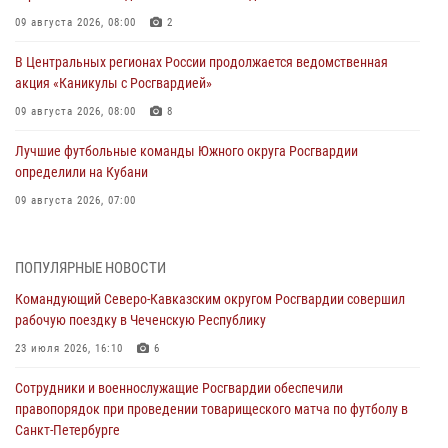
09 августа 2026, 08:00
2
В Центральных регионах России продолжается ведомственная
акция «Каникулы с Росгвардией»
09 августа 2026, 08:00
8
Лучшие футбольные команды Южного округа Росгвардии
определили на Кубани
09 августа 2026, 07:00
В Ульяновске росгвардейцы присоединились к донорской акции
(видео)
ПОПУЛЯРНЫЕ НОВОСТИ
09 августа 2026, 06:15
2
1
Командующий Северо-Кавказским округом Росгвардии совершил
рабочую поездку в Чеченскую Республику
Росгвардейцы провели занятие по стрелковой подготовке для
воспитанников Центра детского, юношеского туризма и
23 июля 2026, 16:10
6
краеведения Луганской Народной Республики
Сотрудники и военнослужащие Росгвардии обеспечили
09 августа 2026, 05:00
правопорядок при проведении товарищеского матча по футболу в
Санкт-Петербурге
В регионах Урала бойцам Росгвардии в зону СВО передали свежие