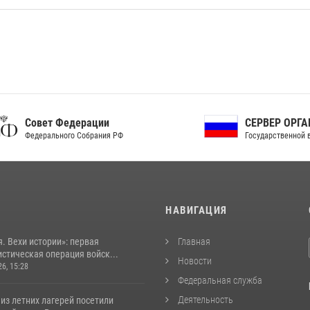
ет Федерации
СЕРВЕР ОРГАНОВ
рального Собрания РФ
Государственной власти РФ
И
НАВИГАЦИЯ
. Вехи истории»: первая
Главная
стическая операция войск...
Новости
26, 15:28
Федеральная служба
Деятельность
из летних лагерей посетили