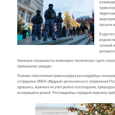
взаимоде
правопор
территор
мероприя
прошли в
В кругло
ведомств
гуляний 
допущено
Накануне специалисты инженерно-технических групп спец
пребывания граждан.
Помимо обеспечения правопорядка росгвардейцы оказывал
сотрудники ОМОН «Мудрый» регионального управления Рос
одевшись, мужчина не учел резкое похолодание, пришедше
возвращался домой. Росгвардейцы передали мужчину при