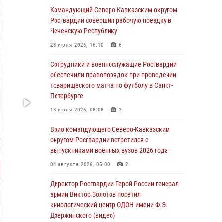
Иван Пияшев – герой выпуска «Легенды
Командующий Северо-Кавказским округом
армии с Александром Маршалом»
Росгвардии совершил рабочую поездку в
Чеченскую Республику
07 августа 2026, 12:00
23 июля 2026, 16:10
6
Представители ФСБ России по Уральскому
округу Росгвардии и ветераны военной
Сотрудники и военнослужащие Росгвардии
контрразведки почтили память Николая
обеспечили правопорядок при проведении
Кузнецова
товарищеского матча по футболу в Санкт-
Петербурге
07 августа 2026, 12:00
4
13 июля 2026, 08:08
2
Росгвардейцы пресекли попытку руферов
подняться на крышу Смольного собора в
Врио командующего Северо-Кавказским
Санкт-Петербурге (видео)
округом Росгвардии встретился с
выпускниками военных вузов 2026 года
07 августа 2026, 11:34
3
1
04 августа 2026, 05:00
2
В Курске росгвардейцы провели занятие по
основам взрывобезопасности
Директор Росгвардии Герой России генерал
армии Виктор Золотов посетил
07 августа 2026, 11:33
кинологический центр ОДОН имени Ф.Э.
Дзержинского (видео)
Рэпер ST посетил раненых росгвардейцев в