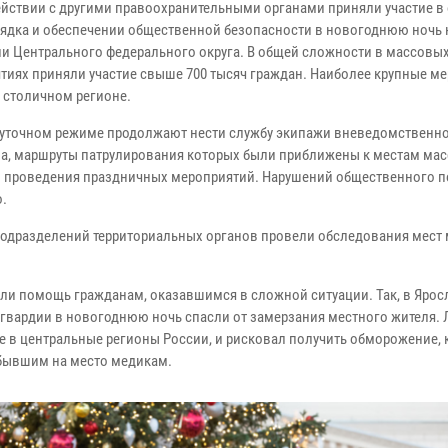
йствии с другими правоохранительными органами приняли участие в
ядка и обеспечении общественной безопасности в новогоднюю ночь 
ии Центрального федерального округа. В общей сложности в массовы
тиях приняли участие свыше 700 тысяч граждан. Наиболее крупные м
 столичном регионе.
суточном режиме продолжают нести службу экипажи вневедомственн
а, маршруты патрулирования которых были приближены к местам ма
и проведения праздничных мероприятий. Нарушений общественного п
.
подразделений территориальных органов провели обследования мест
и помощь гражданам, оказавшимся в сложной ситуации. Так, в Ярос
гвардии в новогоднюю ночь спасли от замерзания местного жителя. 
е в центральные регионы России, и рисковал получить обморожение, 
бывшим на место медикам.