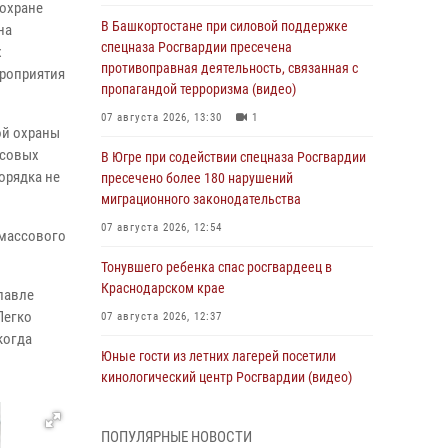
 охране
В Башкортостане при силовой поддержке
на
спецназа Росгвардии пресечена
х
противоправная деятельность, связанная с
ероприятия
пропагандой терроризма (видео)
07 августа 2026, 13:30
1
ой охраны
ссовых
В Югре при содействии спецназа Росгвардии
орядка не
пресечено более 180 нарушений
миграционного законодательства
07 августа 2026, 12:54
 массового
Тонувшего ребенка спас росгвардеец в
Краснодарском крае
лавле
Легко
07 августа 2026, 12:37
когда
Юные гости из летних лагерей посетили
кинологический центр Росгвардии (видео)
07 августа 2026, 12:20
3
1
ПОПУЛЯРНЫЕ НОВОСТИ
Ветеран войск правопорядка генерал-майор