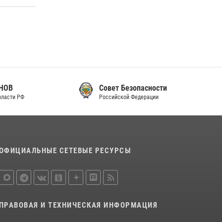
законодательства (видео)
30 июля 2026, 08:00
1
В Челябинске росгвардейцы задержали
злоумышленников, напавших на бригаду
скорой помощи (видео)
14 июля 2026, 12:20
1
Совет Безопасности
Российской Федерации
В Росгвардии прошла военно-научная
конференция по обобщению боевого опыта
08 июля 2026, 07:01
ОФИЦИАЛЬНЫЕ СЕТЕВЫЕ РЕСУРСЫ
ПРАВОВАЯ И ТЕХНИЧЕСКАЯ ИНФОРМАЦИЯ