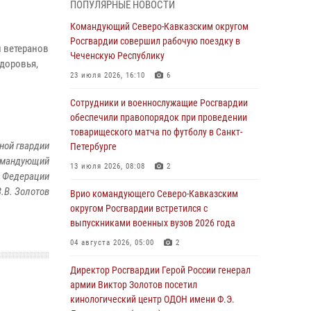
ПОПУЛЯРНЫЕ НОВОСТИ
Комплексные проверки безопасности
Командующий Северо-Кавказским округом
объектов образования с участием
Росгвардии совершил рабочую поездку в
 ветеранов
Росгвардии продолжаются на Урале
Чеченскую Республику
доровья,
08 августа 2026, 04:01
5
23 июля 2026, 16:10
6
В Сибирском округе Росгвардии состоялись
Сотрудники и военнослужащие Росгвардии
мероприятия, посвященные Дню
обеспечили правопорядок при проведении
физкультурника
товарищеского матча по футболу в Санкт-
ной гвардии
Петербурге
08 августа 2026, 04:00
5
командующий
13 июля 2026, 08:08
2
й Федерации
На Дальнем Востоке продолжается
В.В. Золотов
всероссийская акция "Каникулы с
Врио командующего Северо-Кавказским
Росгвардией"
округом Росгвардии встретился с
выпускниками военных вузов 2026 года
08 августа 2026, 00:00
3
04 августа 2026, 05:00
2
Заместитель директора Росгвардии генерал-
полковник Владислав Ершов поздравил
Директор Росгвардии Герой России генерал
военнослужащих и сотрудников ведомства с
армии Виктор Золотов посетил
Днем физкультурника
кинологический центр ОДОН имени Ф.Э.