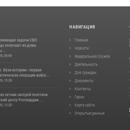
И
НАВИГАЦИЯ
лняющие задачи СВО
Главная
цы получают из дома
Новости
...
26, 05:00
Федеральная служба
Деятельность
. Вехи истории»: первая
Для граждан
стическая операция войск...
26, 15:28
Документы
Контакты
из летних лагерей посетили
Герои
кий центр Росгвардии ...
Карта сайта
26, 12:20
Открытые данные