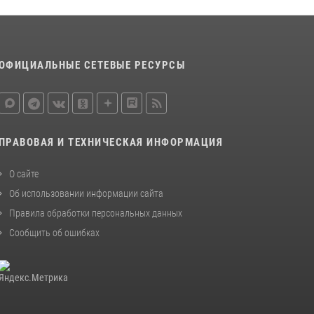
соблюдению миграционного
законодательства (видео)
30 июля 2026, 08:00
1
ОФИЦИАЛЬНЫЕ СЕТЕВЫЕ РЕСУРСЫ
В Челябинске росгвардейцы задержали
злоумышленников, напавших на бригаду
скорой помощи (видео)
14 июля 2026, 12:20
1
ПРАВОВАЯ И ТЕХНИЧЕСКАЯ ИНФОРМАЦИЯ
В Росгвардии прошла военно-научная
конференция по обобщению боевого опыта
О сайте
08 июля 2026, 07:01
Об использовании информации сайта
Правила обработки персональных данных
Сообщить об ошибках