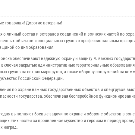
е товарищи! Дорогие ветераны!
яю личный состав и ветеранов соединений и воинских частей по охр
твенных объектов и специальных грузов с профессиональным праздн
овщиной со дня образования.
войска обеспечивают надежную охрану и защиту 70 важных государст
, включая закрытые административные территориальные образования
ных грузов на сотнях маршрутов, а также оборону сооружений на ком
субъектах Российской Федерации.
ления по охране важных государственных объектов и спецгрузов выс
пасности государства, обеспечивая бесперебойное функционировани
одня выполняют боевые задачи по охране и обороне объектов в зоне
щих этих частей за проявленное мужество и героизм в период прове
х наград.