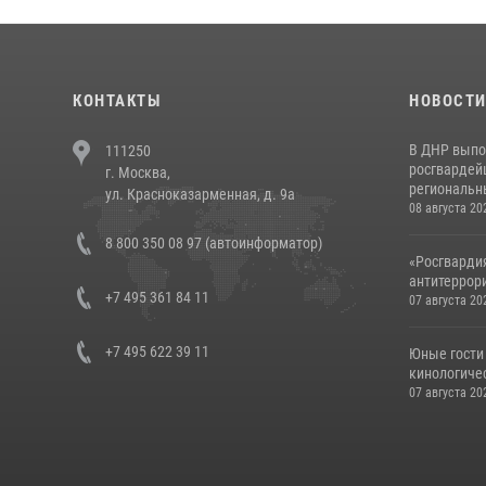
КОНТАКТЫ
НОВОСТ
В ДНР выпо
111250
росгвардей
г. Москва,
региональны
ул. Красноказарменная, д. 9а
08 августа 20
8 800 350 08 97 (автоинформатор)
«Росгвардия
антитеррори
+7 495 361 84 11
07 августа 20
+7 495 622 39 11
Юные гости 
кинологичес
07 августа 20