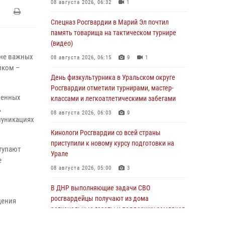
08 августа 2026, 06:32
1
Спецназ Росгвардии в Марий Эл почтил
память товарища на тактическом турнире
(видео)
ане важных
08 августа 2026, 06:15
9
1
иком –
День физкультурника в Уральском округе
Росгвардии отметили турнирами, мастер-
венных
классами и легкоатлетическими забегами
,
08 августа 2026, 06:03
9
муникациях
Кинологи Росгвардии со всей страны
приступили к новому курсу подготовки на
тупают
Урале
е
08 августа 2026, 05:00
3
В ДНР выполняющие задачи СВО
росгвардейцы получают из дома
дения
региональные газеты и поддержку земляков
08 августа 2026, 05:00