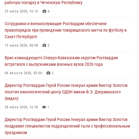
рабочую поездку в Чеченскую Республику
Военнослужащие Софринской бригады Росгвардии встретились с
23 июля 2026, 16:10
6
участником патриотического проекта «Дорогой Ломоносова —
Сотрудники и военнослужащие Росгвардии обеспечили
дорогой к Победе в СВО» (видео)
правопорядок при проведении товарищеского матча по футболу в
08 августа 2026, 07:00
2
1
Санкт-Петербурге
ОМОН «Ойрат» Управления Росгвардии по Республике Калмыкия
13 июля 2026, 08:08
2
исполнилось 20 лет
Врио командующего Северо-Кавказским округом Росгвардии
08 августа 2026, 07:00
встретился с выпускниками военных вузов 2026 года
В Москве росгвардейцы оказали помощь медикам и девушке с
04 августа 2026, 05:00
2
ограниченными возможностями здоровья (видео)
Директор Росгвардии Герой России генерал армии Виктор Золотов
08 августа 2026, 06:32
1
посетил кинологический центр ОДОН имени Ф.Э. Дзержинского
(видео)
28 июля 2026, 16:50
1
Директор Росгвардии Герой России генерал армии Виктор Золотов
поздравил специалистов подразделений тыла с профессиональным
праздником