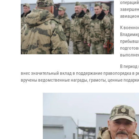
операций
завершен
авиацион
К военно
Владимир
прибывши
подготовк
выполнен
В период
внес значительный вклад в поддержание правопорядка в 
вручены ведомственные награды, грамоты, ценные подарки