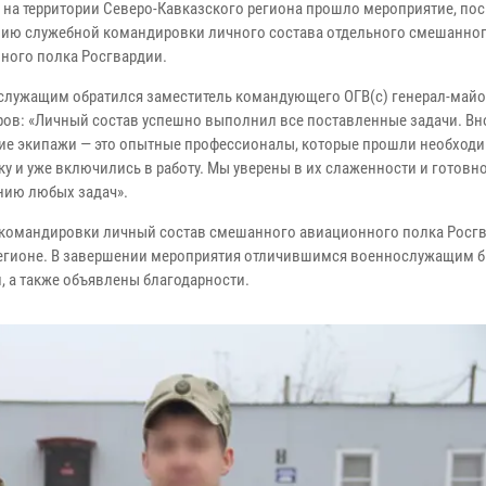
 на территории Северо-Кавказского региона прошло мероприятие, по
ию служебной командировки личного состава отдельного смешанно
ного полка Росгвардии.
служащим обратился заместитель командующего ОГВ(с) генерал-майо
ов: «Личный состав успешно выполнил все поставленные задачи. Вн
е экипажи — это опытные профессионалы, которые прошли необход
у и уже включились в работу. Мы уверены в их слаженности и готовно
ию любых задач».
 командировки личный состав смешанного авиационного полка Росг
регионе. В завершении мероприятия отличившимся военнослужащим 
, а также объявлены благодарности.