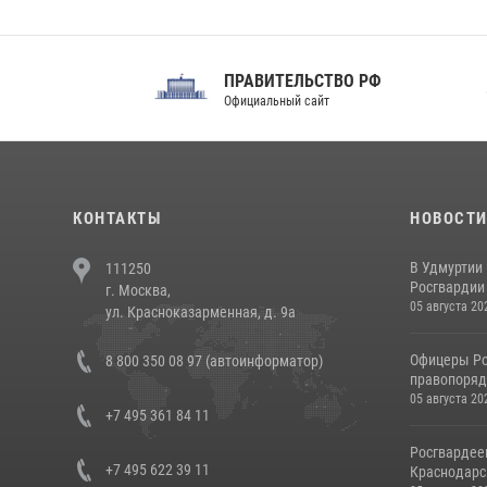
ПРАВИТЕЛЬСТВО РФ
Сов
Официальный сайт
Феде
КОНТАКТЫ
НОВОСТ
В Удмуртии
111250
Росгвардии
г. Москва,
05 августа 20
ул. Красноказарменная, д. 9а
Офицеры Ро
8 800 350 08 97 (автоинформатор)
правопорядк
05 августа 20
+7 495 361 84 11
Росгвардее
+7 495 622 39 11
Краснодарс