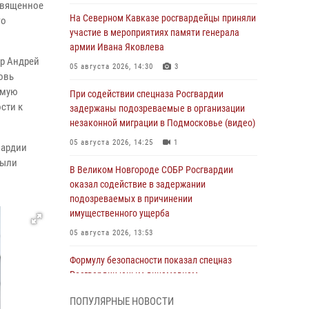
священное
На Северном Кавказе росгвардейцы приняли
го
участие в мероприятиях памяти генерала
армии Ивана Яковлева
р Андрей
05 августа 2026, 14:30
3
овь
имую
При содействии спецназа Росгвардии
сти к
задержаны подозреваемые в организации
незаконной миграции в Подмосковье (видео)
05 августа 2026, 14:25
1
вардии
были
В Великом Новгороде СОБР Росгвардии
оказал содействие в задержании
подозреваемых в причинении
имущественного ущерба
05 августа 2026, 13:53
Формулу безопасности показал спецназ
Росгвардии юным динамовцам
Свердловской области
ПОПУЛЯРНЫЕ НОВОСТИ
05 августа 2026, 13:50
4