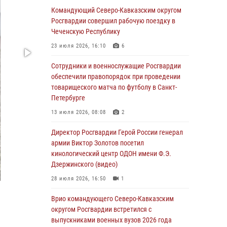
Командующий Северо-Кавказским округом
В столице росгвардейцы задержали мужчину,
Росгвардии совершил рабочую поездку в
устроившего дебош в букмекерской конторе
Чеченскую Республику
(видео)
23 июля 2026, 16:10
6
05 августа 2026, 13:25
1
Сотрудники и военнослужащие Росгвардии
В Удмуртии при силовой поддержке спецназа
обеспечили правопорядок при проведении
Росгвардии задержаны подозреваемые в
товарищеского матча по футболу в Санкт-
мошенничестве под видом оказания
Петербурге
оздоровительных услуг (видео)
13 июля 2026, 08:08
2
05 августа 2026, 13:20
1
1
Директор Росгвардии Герой России генерал
В Москве дети сотрудников и
армии Виктор Золотов посетил
военнослужащих Росгвардии посетили
кинологический центр ОДОН имени Ф.Э.
мастер-класс по художественной гимнастике
Дзержинского (видео)
05 августа 2026, 13:00
3
28 июля 2026, 16:50
1
Офицеры Росгвардии и ветераны войск
Врио командующего Северо-Кавказским
правопорядка почтили память генерала
округом Росгвардии встретился с
армии Ивана Кирилловича Яковлева
выпускниками военных вузов 2026 года