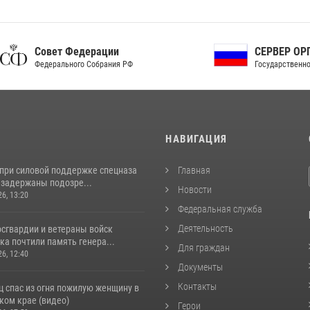
ет Федерации
СЕРВЕР ОРГАНОВ
рального Собрания РФ
Государственной власти РФ
И
НАВИГАЦИЯ
 при силовой поддержке спецназа
Главная
 задержаны подозре...
Новости
26, 13:20
Федеральная служба
Деятельность
сгвардии и ветераны войск
а почтили память генера...
Для граждан
26, 12:40
Документы
Контакты
ц спас из огня пожилую женщину в
ком крае (видео)
Герои