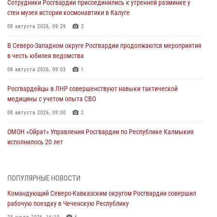
Сотрудники Росгвардии присоединились к утренней разминке у
стен музея истории космонавтики в Калуге
08 августа 2026, 09:29
2
В Северо-Западном округе Росгвардии продолжаются мероприятия
в честь юбилея ведомства
08 августа 2026, 09:03
1
Росгвардейцы в ЛНР совершенствуют навыки тактической
медицины с учетом опыта СВО
08 августа 2026, 09:00
2
ОМОН «Ойрат» Управления Росгвардии по Республике Калмыкия
исполнилось 20 лет
08 августа 2026, 07:00
Военнослужащие Софринской бригады Росгвардии встретились с
ПОПУЛЯРНЫЕ НОВОСТИ
участником патриотического проекта «Дорогой Ломоносова —
Командующий Северо-Кавказским округом Росгвардии совершил
дорогой к Победе в СВО» (видео)
рабочую поездку в Чеченскую Республику
08 августа 2026, 07:00
2
1