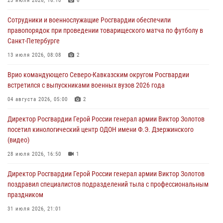
23 июля 2026, 16:10
6
В Кабардино-Балкарии сотрудники Росгвардии провели турнир по
Сотрудники и военнослужащие Росгвардии обеспечили
настольному теннису ко Дню физкультурника
правопорядок при проведении товарищеского матча по футболу в
08 августа 2026, 07:00
Санкт-Петербурге
Росгвардейцы обеспечили безопасность «Поезда Победы» в
13 июля 2026, 08:08
2
Кузбассе
Врио командующего Северо-Кавказским округом Росгвардии
08 августа 2026, 07:00
встретился с выпускниками военных вузов 2026 года
В Москве росгвардейцы оказали помощь медикам и девушке с
04 августа 2026, 05:00
2
ограниченными возможностями здоровья (видео)
Директор Росгвардии Герой России генерал армии Виктор Золотов
08 августа 2026, 06:32
1
посетил кинологический центр ОДОН имени Ф.Э. Дзержинского
(видео)
28 июля 2026, 16:50
1
Директор Росгвардии Герой России генерал армии Виктор Золотов
поздравил специалистов подразделений тыла с профессиональным
праздником
31 июля 2026, 21:01