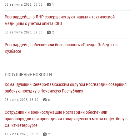
08 августа 2026, 09:03
1
Росгвардейцы в ЛНР совершенствуют навыки тактической
медицины с учетом опыта СВО
08 августа 2026, 09:00
2
Росгвардейцы обеспечили безопасность «Поезда Победы» в
Кузбассе
08 августа 2026, 07:00
Военнослужащие Софринской бригады Росгвардии встретились с
ПОПУЛЯРНЫЕ НОВОСТИ
участником патриотического проекта «Дорогой Ломоносова —
Командующий Северо-Кавказским округом Росгвардии совершил
дорогой к Победе в СВО» (видео)
рабочую поездку в Чеченскую Республику
08 августа 2026, 07:00
2
1
23 июля 2026, 16:10
6
В Кабардино-Балкарии сотрудники Росгвардии провели турнир по
Сотрудники и военнослужащие Росгвардии обеспечили
настольному теннису ко Дню физкультурника
правопорядок при проведении товарищеского матча по футболу в
08 августа 2026, 07:00
Санкт-Петербурге
ОМОН «Ойрат» Управления Росгвардии по Республике Калмыкия
13 июля 2026, 08:08
2