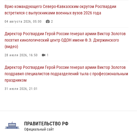
исполнилось 20 лет
Врио командующего Северо-Кавказским округом Росгвардии
08 августа 2026, 07:00
встретился с выпускниками военных вузов 2026 года
В Москве росгвардейцы оказали помощь медикам и девушке с
04 августа 2026, 05:00
2
ограниченными возможностями здоровья (видео)
Директор Росгвардии Герой России генерал армии Виктор Золотов
08 августа 2026, 06:32
1
посетил кинологический центр ОДОН имени Ф.Э. Дзержинского
(видео)
28 июля 2026, 16:50
1
Директор Росгвардии Герой России генерал армии Виктор Золотов
поздравил специалистов подразделений тыла с профессиональным
праздником
31 июля 2026, 21:01
В ОГВ(с) завершилась служебная командировка сотрудников ОМОН
Росгвардии
20 июля 2026, 09:25
3
ПРАВИТЕЛЬСТВО РФ
Праздник «Один день с Росгвардией» к 105-летию Центрального
Официальный сайт
округа прошел на Поклонной горе