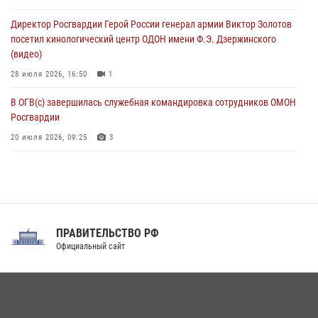
ограниченными возможностями здоровья (видео)
Директор Росгвардии Герой России генерал армии Виктор Золотов
08 августа 2026, 06:32
1
посетил кинологический центр ОДОН имени Ф.Э. Дзержинского
(видео)
28 июля 2026, 16:50
1
В ОГВ(с) завершилась служебная командировка сотрудников ОМОН
Росгвардии
20 июля 2026, 09:25
3
Директор Росгвардии Герой России генерал армии Виктор Золотов
поздравил специалистов подразделений тыла с профессиональным
праздником
31 июля 2026, 21:01
ПРАВИТЕЛЬСТВО РФ
Праздник «Один день с Росгвардией» к 105-летию Центрального
Официальный сайт
округа прошел на Поклонной горе
18 июля 2026, 13:43
15
1
При силовой поддержке СОБР Росгвардии в Иркутской области