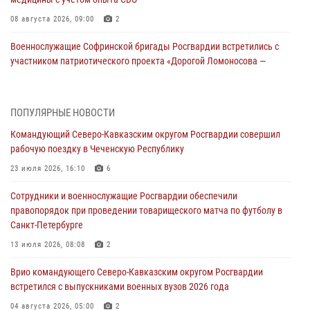
08 августа 2026, 09:00
2
Военнослужащие Софринской бригады Росгвардии встретились с
участником патриотического проекта «Дорогой Ломоносова —
дорогой к Победе в СВО» (видео)
08 августа 2026, 07:00
2
1
ПОПУЛЯРНЫЕ НОВОСТИ
Росгвардейцы обеспечили безопасность «Поезда Победы» в
Командующий Северо-Кавказским округом Росгвардии совершил
Кузбассе
рабочую поездку в Чеченскую Республику
08 августа 2026, 07:00
23 июля 2026, 16:10
6
ОМОН «Ойрат» Управления Росгвардии по Республике Калмыкия
Сотрудники и военнослужащие Росгвардии обеспечили
исполнилось 20 лет
правопорядок при проведении товарищеского матча по футболу в
08 августа 2026, 07:00
Санкт-Петербурге
В Кабардино-Балкарии сотрудники Росгвардии провели турнир по
13 июля 2026, 08:08
2
настольному теннису ко Дню физкультурника
Врио командующего Северо-Кавказским округом Росгвардии
08 августа 2026, 07:00
встретился с выпускниками военных вузов 2026 года
В Москве росгвардейцы оказали помощь медикам и девушке с
04 августа 2026, 05:00
2