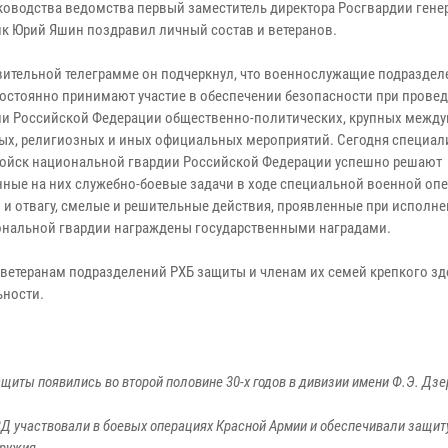
ководства ведомства первый заместитель директора Росгвардии гене
к Юрий Яшин поздравил личный состав и ветеранов.
вительной телеграмме он подчеркнул, что военнослужащие подраздел
остоянно принимают участие в обеспечении безопасности при провед
ии Российской Федерации общественно-политических, крупных межд
ых, религиозных и иных официальных мероприятий. Сегодня специал
ойск национальной гвардии Российской Федерации успешно решают
ные на них служебно-боевые задачи в ходе специальной военной опе
 и отвагу, смелые и решительные действия, проявленные при исполн
иональной гвардии награждены государственными наградами.
етеранам подразделений РХБ защиты и членам их семей крепкого зд
ьности.
щиты появились во второй половине 30-х годов в дивизии имени Ф.Э. Дз
Д участвовали в боевых операциях Красной Армии и обеспечивали защит