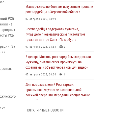
рал-
Мастер-класс по боевым искусствам провели
росгвардейцы в Херсонской области
ений РХБ
07 августа 2026, 08:49
ении на
Росгвардейцы задержали хулигана,
ународных
пугавшего пневматическим пистолетом
исты РХБ
граждан центре Санкт-Петербурга
рации. За
07 августа 2026, 08:33
2
ении
В центре Москвы росгвардейцы задержали
мужчину, пытавшегося проникнуть на
охраняемый объект через крышу (видео)
оровья,
07 августа 2026, 08:04
1
Для подразделений Росгвардии,
принимающих участие в специальной
военной операции, переданы специальные
ержинского.
автомобили
у от
07 августа 2026, 07:53
4
ПОПУЛЯРНЫЕ НОВОСТИ