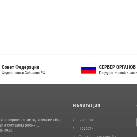
ет Федерации
СЕРВЕР ОРГАНОВ
рального Собрания РФ
Государственной власти РФ
И
НАВИГАЦИЯ
ии завершился методический сбор
Главная
им составом военн...
Новости
26, 09:05
Федеральная служба