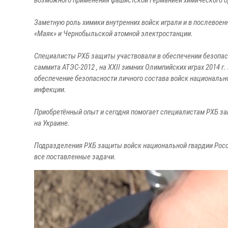
возможного применения фашистской Германией химического о
Заметную роль химики внутренних войск играли и в послевоен
«Маяк» и Чернобыльской атомной электростанции.
Специалисты РХБ защиты участвовали в обеспечении безопасн
саммита АТЭС-2012 , на XXII зимних Олимпийских играх 2014 г.
обеспечение безопасности личного состава войск национальн
инфекции.
Приобретённый опыт и сегодня помогает специалистам РХБ з
на Украине.
Подразделения РХБ защиты войск национальной гвардии Росс
все поставленные задачи.