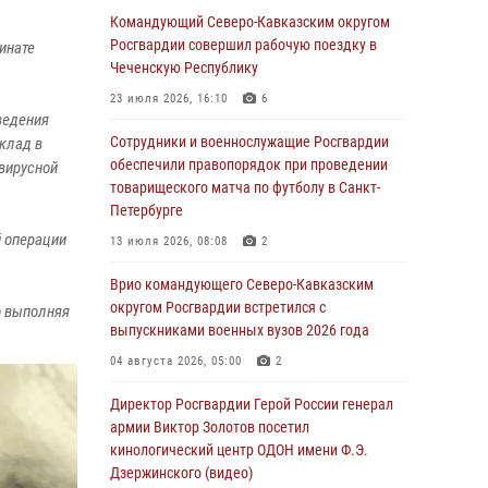
При содействии СОБР Росгвардии в
Командующий Северо-Кавказским округом
Иркутской области задержаны
Росгвардии совершил рабочую поездку в
инате
подозреваемые в коммерческом подкупе
Чеченскую Республику
(видео)
23 июля 2026, 16:10
6
ведения
07 августа 2026, 07:51
1
Сотрудники и военнослужащие Росгвардии
вклад в
Завершился чемпионат Сибирского ордена
обеспечили правопорядок при проведении
авирусной
Жукова округа Росгвардии по служебно-
товарищеского матча по футболу в Санкт-
боевой стрельбе
Петербурге
й операции
07 августа 2026, 07:45
9
13 июля 2026, 08:08
2
Застрявшую в плуге трактора мину
Врио командующего Северо-Кавказским
уничтожили росгвардейцы на Кубани
округом Росгвардии встретился с
ю выполняя
выпускниками военных вузов 2026 года
07 августа 2026, 06:49
1
04 августа 2026, 05:00
2
В Саранске росгвардейцы приняли участие в
25‑летии канонизации святого праведного
Директор Росгвардии Герой России генерал
воина Федора Ушакова (видео)
армии Виктор Золотов посетил
кинологический центр ОДОН имени Ф.Э.
07 августа 2026, 06:15
7
1
Дзержинского (видео)