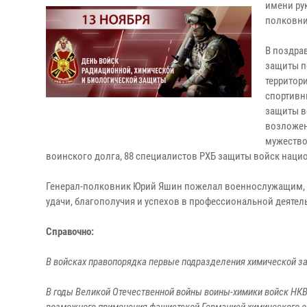
имени ру
полковни
В поздра
защиты п
территор
спортивн
защиты в
возложен
мужество
воинского долга, 88 специалистов РХБ защиты войск нац
Генерал-полковник Юрий Яшин пожелал военнослужащим, в
удачи, благополучия и успехов в профессиональной деятел
Справочно:
В войсках правопорядка первые подразделения химической за
В годы Великой Отечественной войны воины-химики войск НКВ