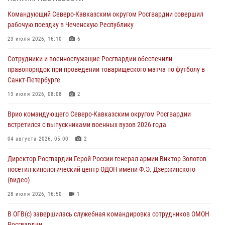
В Курске росгвардейцы приняли участие в митинге, посвященном
Командующий Северо-Кавказским округом Росгвардии совершил
второй годовщине вторжения ВСУ на территорию области
рабочую поездку в Чеченскую Республику
06 августа 2026, 11:56
4
23 июля 2026, 16:10
6
В Санкт-Петербурге наряд Росгвардии задержал правонарушителя,
Сотрудники и военнослужащие Росгвардии обеспечили
угрожавшего подростку травматическим пистолетом
правопорядок при проведении товарищеского матча по футболу в
06 августа 2026, 11:33
1
Санкт-Петербурге
В Зауралье при содействии СОБР Росгвардии ликвидирована
13 июля 2026, 08:08
2
крупная нарколаборатория
Врио командующего Северо-Кавказским округом Росгвардии
06 августа 2026, 11:27
встретился с выпускниками военных вузов 2026 года
В Москве росгвардейцы задержали троих мужчин, устроивших
04 августа 2026, 05:00
2
пьяный дебош в баре (видео)
Директор Росгвардии Герой России генерал армии Виктор Золотов
06 августа 2026, 11:20
1
посетил кинологический центр ОДОН имени Ф.Э. Дзержинского
(видео)
28 июля 2026, 16:50
1
В ОГВ(с) завершилась служебная командировка сотрудников ОМОН
Росгвардии