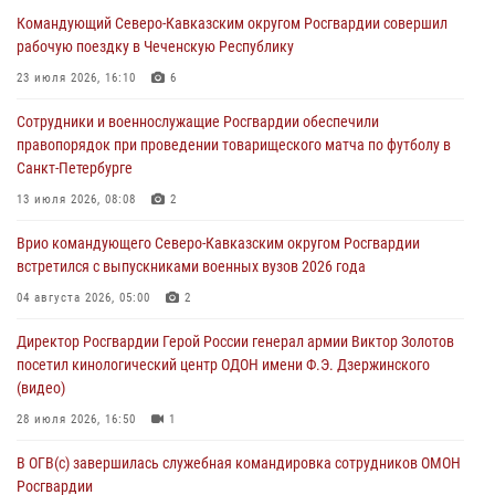
06 августа 2026, 13:24
Командующий Северо-Кавказским округом Росгвардии совершил
рабочую поездку в Чеченскую Республику
Росгвардейцы задержали мужчину, открывшего стрельбу в
Подмосковье (видео)
23 июля 2026, 16:10
6
06 августа 2026, 12:35
1
Сотрудники и военнослужащие Росгвардии обеспечили
правопорядок при проведении товарищеского матча по футболу в
Росгвардейцы провели выставку вооружения для участников сбора
Санкт-Петербурге
«Гвардеец» в Пензе (видео)
13 июля 2026, 08:08
2
06 августа 2026, 12:00
2
1
Врио командующего Северо-Кавказским округом Росгвардии
В Курске росгвардейцы приняли участие в митинге, посвященном
встретился с выпускниками военных вузов 2026 года
второй годовщине вторжения ВСУ на территорию области
04 августа 2026, 05:00
2
06 августа 2026, 11:56
4
Директор Росгвардии Герой России генерал армии Виктор Золотов
В Санкт-Петербурге наряд Росгвардии задержал правонарушителя,
посетил кинологический центр ОДОН имени Ф.Э. Дзержинского
угрожавшего подростку травматическим пистолетом
(видео)
06 августа 2026, 11:33
1
28 июля 2026, 16:50
1
В ОГВ(с) завершилась служебная командировка сотрудников ОМОН
Росгвардии