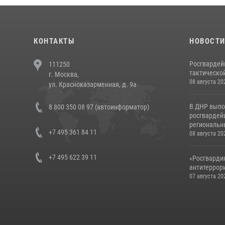
КОНТАКТЫ
НОВОСТ
Росгвардей
111250
тактической
г. Москва,
08 августа 20
ул. Красноказарменная, д. 9а
В ДНР выпо
8 800 350 08 97 (автоинформатор)
росгвардей
региональны
+7 495 361 84 11
08 августа 20
+7 495 622 39 11
«Росгвардия
антитеррори
07 августа 20