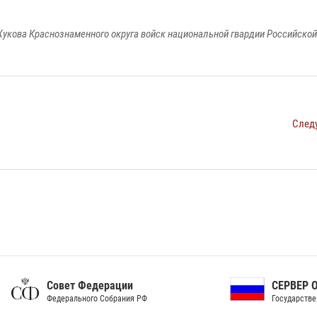
укова Краснознаменного округа войск национальной гвардии Российско
След
ет Федерации
СЕРВЕР ОРГАНОВ
рального Собрания РФ
Государственной власти РФ