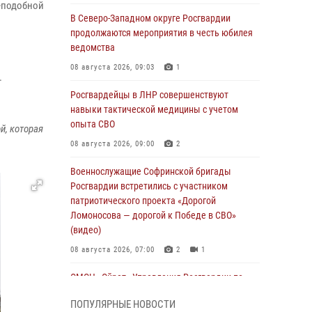
еподобной
В Северо-Западном округе Росгвардии
продолжаются мероприятия в честь юбилея
ведомства
08 августа 2026, 09:03
1
.
Росгвардейцы в ЛНР совершенствуют
навыки тактической медицины с учетом
опыта СВО
й, которая
08 августа 2026, 09:00
2
Военнослужащие Софринской бригады
Росгвардии встретились с участником
патриотического проекта «Дорогой
Ломоносова — дорогой к Победе в СВО»
(видео)
08 августа 2026, 07:00
2
1
ОМОН «Ойрат» Управления Росгвардии по
Республике Калмыкия исполнилось 20 лет
ПОПУЛЯРНЫЕ НОВОСТИ
08 августа 2026, 07:00