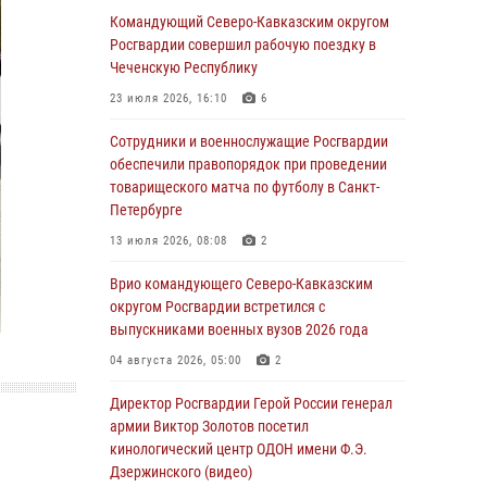
Командующий Северо-Кавказским округом
Росгвардейцы обеспечили безопасность
Росгвардии совершил рабочую поездку в
«Поезда Победы» в Кузбассе
Чеченскую Республику
08 августа 2026, 07:00
23 июля 2026, 16:10
6
В Кабардино-Балкарии сотрудники
Сотрудники и военнослужащие Росгвардии
Росгвардии провели турнир по настольному
обеспечили правопорядок при проведении
теннису ко Дню физкультурника
товарищеского матча по футболу в Санкт-
Петербурге
08 августа 2026, 07:00
13 июля 2026, 08:08
2
В Москве росгвардейцы оказали помощь
медикам и девушке с ограниченными
Врио командующего Северо-Кавказским
возможностями здоровья (видео)
округом Росгвардии встретился с
выпускниками военных вузов 2026 года
08 августа 2026, 06:32
1
04 августа 2026, 05:00
2
Спецназ Росгвардии в Марий Эл почтил
память товарища на тактическом турнире
Директор Росгвардии Герой России генерал
(видео)
армии Виктор Золотов посетил
кинологический центр ОДОН имени Ф.Э.
08 августа 2026, 06:15
9
1
Дзержинского (видео)