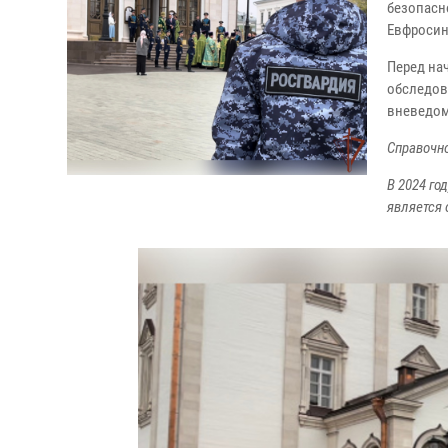
безопасн
Евфросин
Перед на
обследов
вневедом
Справочно
В 2024 го
является