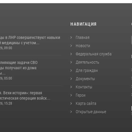
И
НАВИГАЦИЯ
цы в ЛНР совершенствуют навыки
Главная
 медицины с учетом...
Новости
26, 09:00
Федеральная служба
Деятельность
лняющие задачи СВО
цы получают из дома
Для граждан
...
26, 05:00
Документы
Контакты
. Вехи истории»: первая
Герои
стическая операция войск...
Карта сайта
26, 15:28
Открытые данные