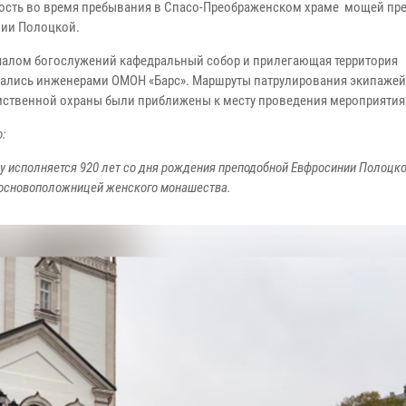
ость во время пребывания в Спасо-Преображенском храме мощей пр
ии Полоцкой.
чалом богослужений кафедральный собор и прилегающая территория
ались инженерами ОМОН «Барс». Маршруты патрулирования экипажей
ственной охраны были приближены к месту проведения мероприятия
:
ду исполняется 920 лет со дня рождения преподобной Евфросинии Полоцко
 основоположницей женского монашества.