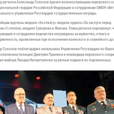
ор региона Александр Соколов вручил военнослужащим кировского с
циональной гвардии Российской Федерации и сотрудникам ОМОН «Вят
иального управления Росгвардии государственные награды.
ейцам вручены медали «За отвагу», медали ордена «За заслуги перед
м» II степени, медали Суворова и Жукова. Глава региона подчеркнул, 
ужащие и сотрудники ведомства награждены за мужество, отвагу и
рженность, проявленные при исполнении воинского и служебного до
р Соколов поблагодарил начальника Управления Росгвардии по Киро
полковника полиции Дмитрия Пушкина и командира кировского соед
ал-майора Линара Нигматзянова за ратные подвиги их подчиненных.