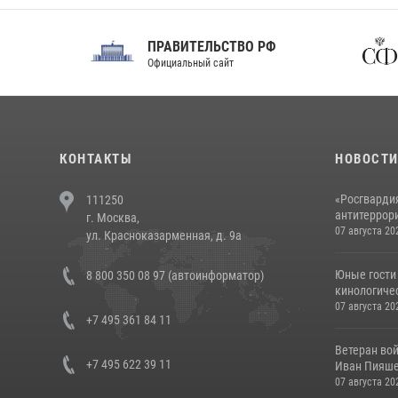
ПРАВИТЕЛЬСТВО РФ
Сов
Официальный сайт
Феде
КОНТАКТЫ
НОВОСТ
«Росгвардия
111250
антитеррори
г. Москва,
07 августа 20
ул. Красноказарменная, д. 9а
Юные гости 
8 800 350 08 97 (автоинформатор)
кинологичес
07 августа 20
+7 495 361 84 11
Ветеран во
+7 495 622 39 11
Иван Пияшев
07 августа 20