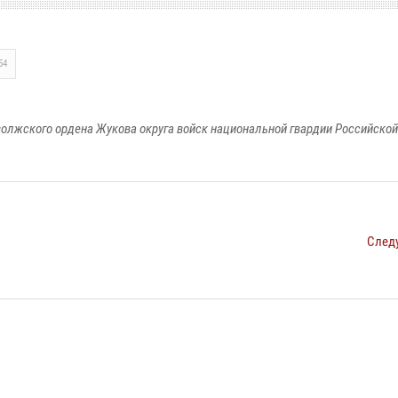
54
олжского ордена Жукова округа войск национальной гвардии Российско
След