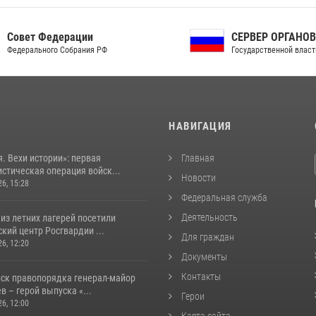
ет Федерации
СЕРВЕР ОРГАНОВ
рального Собрания РФ
Государственной власти РФ
И
НАВИГАЦИЯ
. Вехи истории»: первая
Главная
стическая операция войск...
Новости
26, 15:28
Федеральная служба
Деятельность
из летних лагерей посетили
кий центр Росгвардии ...
Для граждан
26, 12:20
Документы
Контакты
йск правопорядка генерал-майор
 – герой выпуска «...
Герои
26, 12:00