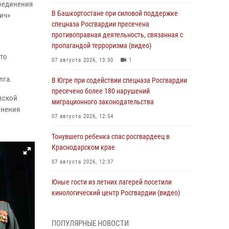
оединения
В Башкортостане при силовой поддержке
ич»
спецназа Росгвардии пресечена
противоправная деятельность, связанная с
пропагандой терроризма (видео)
что
07 августа 2026, 13:30
1
лга.
В Югре при содействии спецназа Росгвардии
пресечено более 180 нарушений
вской
миграционного законодательства
инения
07 августа 2026, 12:54
Тонувшего ребенка спас росгвардеец в
Краснодарском крае
07 августа 2026, 12:37
Юные гости из летних лагерей посетили
кинологический центр Росгвардии (видео)
07 августа 2026, 12:20
3
1
ПОПУЛЯРНЫЕ НОВОСТИ
Представители ФСБ России по Уральскому