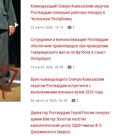
округу Росгвардии и ветераны военной
Командующий Северо-Кавказским округом
контрразведки почтили память Николая
Росгвардии совершил рабочую поездку в
Кузнецова
Чеченскую Республику
07 августа 2026, 12:00
4
23 июля 2026, 16:10
6
Ветеран войск правопорядка генерал-майор
Сотрудники и военнослужащие Росгвардии
Иван Пияшев – герой выпуска «Легенды
обеспечили правопорядок при проведении
армии с Александром Маршалом»
товарищеского матча по футболу в Санкт-
Петербурге
07 августа 2026, 12:00
13 июля 2026, 08:08
2
Росгвардейцы пресекли попытку руферов
подняться на крышу Смольного собора в
Врио командующего Северо-Кавказским
Санкт-Петербурге (видео)
округом Росгвардии встретился с
выпускниками военных вузов 2026 года
07 августа 2026, 11:34
3
1
04 августа 2026, 05:00
2
В Курске росгвардейцы провели занятие по
основам взрывобезопасности
Директор Росгвардии Герой России генерал
армии Виктор Золотов посетил
07 августа 2026, 11:33
кинологический центр ОДОН имени Ф.Э.
Дзержинского (видео)
Рэпер ST посетил раненых росгвардейцев в