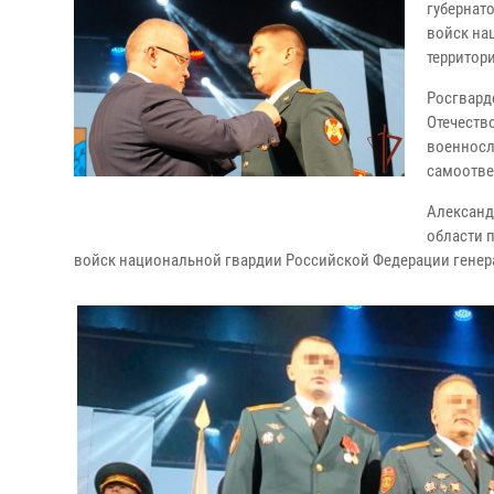
губернат
войск на
территор
Росгвард
Отечество
военносл
самоотве
Александ
области 
войск национальной гвардии Российской Федерации генер