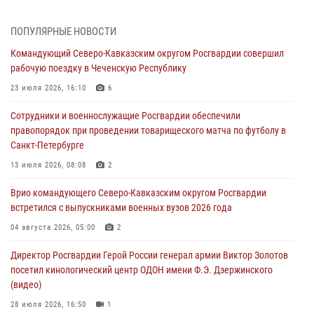
Подмосковье (видео)
06 августа 2026, 12:35
1
ПОПУЛЯРНЫЕ НОВОСТИ
Командующий Северо-Кавказским округом Росгвардии совершил
Росгвардейцы провели выставку вооружения для участников сбора
рабочую поездку в Чеченскую Республику
«Гвардеец» в Пензе (видео)
23 июля 2026, 16:10
6
06 августа 2026, 12:00
2
1
Сотрудники и военнослужащие Росгвардии обеспечили
В Курске росгвардейцы приняли участие в митинге, посвященном
правопорядок при проведении товарищеского матча по футболу в
второй годовщине вторжения ВСУ на территорию области
Санкт-Петербурге
06 августа 2026, 11:56
4
13 июля 2026, 08:08
2
В Санкт-Петербурге наряд Росгвардии задержал правонарушителя,
Врио командующего Северо-Кавказским округом Росгвардии
угрожавшего подростку травматическим пистолетом
встретился с выпускниками военных вузов 2026 года
06 августа 2026, 11:33
1
04 августа 2026, 05:00
2
В Зауралье при содействии СОБР Росгвардии ликвидирована
Директор Росгвардии Герой России генерал армии Виктор Золотов
крупная нарколаборатория
посетил кинологический центр ОДОН имени Ф.Э. Дзержинского
06 августа 2026, 11:27
(видео)
28 июля 2026, 16:50
1