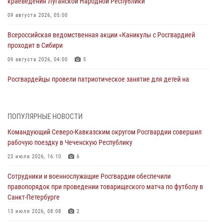
краеведения Луганской Народной Республики
09 августа 2026, 05:00
Всероссийская ведомственная акции «Каникулы с Росгвардией
проходит в Сибири
09 августа 2026, 04:00
5
Росгвардейцы провели патриотическое занятие для детей на
Поклонной горе в Москве (видео)
08 августа 2026, 14:10
3
1
ПОПУЛЯРНЫЕ НОВОСТИ
В ЛНР росгвардейцы провели тренировку по единоборствам для
Командующий Северо-Кавказским округом Росгвардии совершил
юных воспитанников спортивной школы
рабочую поездку в Чеченскую Республику
08 августа 2026, 13:00
1
23 июля 2026, 16:10
6
Сотрудники Росгвардии присоединились к утренней разминке у
Сотрудники и военнослужащие Росгвардии обеспечили
стен музея истории космонавтики в Калуге
правопорядок при проведении товарищеского матча по футболу в
08 августа 2026, 09:29
2
Санкт-Петербурге
В Северо-Западном округе Росгвардии продолжаются мероприятия
13 июля 2026, 08:08
2
в честь юбилея ведомства