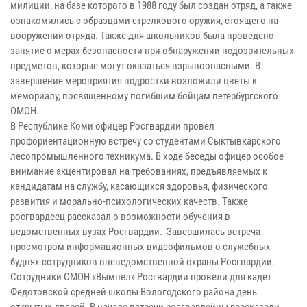
милиции, на базе которого в 1988 году был создан отряд, а также
ознакомились с образцами стрелкового оружия, стоящего на
вооружении отряда. Также для школьников была проведено
занятие о мерах безопасности при обнаружении подозрительных
предметов, которые могут оказаться взрывоопасными. В
завершение мероприятия подростки возложили цветы к
мемориалу, посвященному погибшим бойцам петербургского
ОМОН.
В Республике Коми офицер Росгвардии провел
профориентационную встречу со студентами Сыктывкарского
лесопромышленного техникума. В ходе беседы офицер особое
внимание акцентировал на требованиях, предъявляемых к
кандидатам на службу, касающихся здоровья, физического
развития и морально-психологических качеств. Также
росгвардеец рассказал о возможности обучения в
ведомственных вузах Росгвардии. Завершилась встреча
просмотром информационных видеофильмов о служебных
буднях сотрудников вневедомственной охраны Росгвардии.
Сотрудники ОМОН «Вымпел» Росгвардии провели для кадет
Федотовской средней школы Вологодского района день
открытых дверей. В начале встречи росгвардейцы рассказали