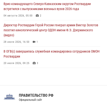
Врио командующего Северо-Кавказским округом Росгвардии
08 августа 2026, 09:03
1
встретился с выпускниками военных вузов 2026 года
Росгвардейцы в ЛНР совершенствуют навыки тактической
04 августа 2026, 05:00
2
медицины с учетом опыта СВО
Директор Росгвардии Герой России генерал армии Виктор Золотов
08 августа 2026, 09:00
2
посетил кинологический центр ОДОН имени Ф.Э. Дзержинского
(видео)
28 июля 2026, 16:50
1
В ОГВ(с) завершилась служебная командировка сотрудников ОМОН
Росгвардии
20 июля 2026, 09:25
3
Директор Росгвардии Герой России генерал армии Виктор Золотов
поздравил специалистов подразделений тыла с профессиональным
праздником
31 июля 2026, 21:01
ПРАВИТЕЛЬСТВО РФ
Праздник «Один день с Росгвардией» к 105-летию Центрального
Официальный сайт
округа прошел на Поклонной горе