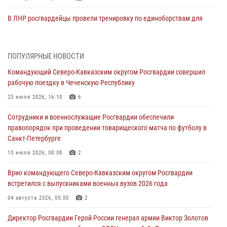
В ЛНР росгвардейцы провели тренировку по единоборствам для
юных воспитанников спортивной школы
08 августа 2026, 13:00
1
ПОПУЛЯРНЫЕ НОВОСТИ
Сотрудники Росгвардии присоединились к утренней разминке у
Командующий Северо-Кавказским округом Росгвардии совершил
стен музея истории космонавтики в Калуге
рабочую поездку в Чеченскую Республику
08 августа 2026, 09:29
2
23 июля 2026, 16:10
6
В Северо-Западном округе Росгвардии продолжаются мероприятия
Сотрудники и военнослужащие Росгвардии обеспечили
в честь юбилея ведомства
правопорядок при проведении товарищеского матча по футболу в
08 августа 2026, 09:03
1
Санкт-Петербурге
Росгвардейцы в ЛНР совершенствуют навыки тактической
13 июля 2026, 08:08
2
медицины с учетом опыта СВО
Врио командующего Северо-Кавказским округом Росгвардии
08 августа 2026, 09:00
2
встретился с выпускниками военных вузов 2026 года
В Кабардино-Балкарии сотрудники Росгвардии провели турнир по
04 августа 2026, 05:00
2
настольному теннису ко Дню физкультурника
Директор Росгвардии Герой России генерал армии Виктор Золотов
08 августа 2026, 07:00