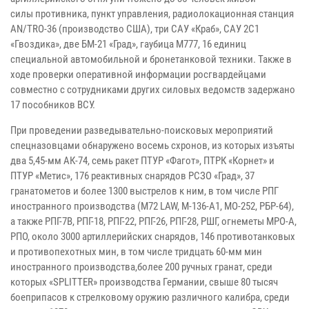
силы
противника, пункт управления, радиолокационная станция
AN/TRO-36
(производство США), три САУ «Краб», САУ 2С1
«Гвоздика», две БМ-21
«Град», гаубица М777, 16 единиц
специальной автомобильной и
бронетанковой техники. Также в
ходе проверки оперативной информации
росгвардейцами
совместно с сотрудниками других силовых ведомств
задержано
17 пособников ВСУ.
При проведении разведывательно-поисковых мероприятий
спецназовцами
обнаружено восемь схронов, из которых изъяты
два 5,45-мм АК-74, семь
ракет ПТУР «Фагот», ПТРК «Корнет» и
ПТУР «Метис», 176 реактивных
снарядов РСЗО «Град», 37
гранатометов и более 1300 выстрелов к ним, в
том числе РПГ
иностранного производства (М72 LAW, М-136-А1, МО-252,
РБР-64),
а также РПГ-7В, РПГ-18, РПГ-22, РПГ-26, РПГ-28, РШГ, огнеметы
МРО-А,
РПО, около 3000 артиллерийских снарядов, 146 противотанковых
и
противопехотных мин, в том числе тридцать 60-мм мин
иностранного
производства,более 200 ручных гранат, среди
которых «SPLITTER»
производства Германии, свыше 80 тысяч
боеприпасов к стрелковому оружию
различного калибра, среди