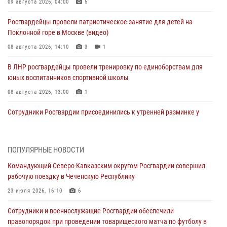
09 августа 2026, 04:00
5
Росгвардейцы провели патриотическое занятие для детей на
Поклонной горе в Москве (видео)
08 августа 2026, 14:10
3
1
В ЛНР росгвардейцы провели тренировку по единоборствам для
юных воспитанников спортивной школы
08 августа 2026, 13:00
1
Сотрудники Росгвардии присоединились к утренней разминке у
стен музея истории космонавтики в Калуге
08 августа 2026, 09:29
2
ПОПУЛЯРНЫЕ НОВОСТИ
В Северо-Западном округе Росгвардии продолжаются мероприятия
Командующий Северо-Кавказским округом Росгвардии совершил
в честь юбилея ведомства
рабочую поездку в Чеченскую Республику
08 августа 2026, 09:03
1
23 июля 2026, 16:10
6
Росгвардейцы в ЛНР совершенствуют навыки тактической
Сотрудники и военнослужащие Росгвардии обеспечили
медицины с учетом опыта СВО
правопорядок при проведении товарищеского матча по футболу в