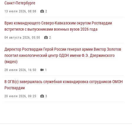
08 августа 2026, 09:00
2
Санкт-Петербурге
Военнослужащие Софринской бригады Росгвардии встретились с
13 июля 2026, 08:08
2
участником патриотического проекта «Дорогой Ломоносова —
Врио командующего Северо-Кавказским округом Росгвардии
дорогой к Победе в СВО» (видео)
встретился с выпускниками военных вузов 2026 года
08 августа 2026, 07:00
2
1
04 августа 2026, 05:00
2
В Кабардино-Балкарии сотрудники Росгвардии провели турнир по
Директор Росгвардии Герой России генерал армии Виктор Золотов
настольному теннису ко Дню физкультурника
посетил кинологический центр ОДОН имени Ф.Э. Дзержинского
08 августа 2026, 07:00
(видео)
28 июля 2026, 16:50
1
В ОГВ(с) завершилась служебная командировка сотрудников ОМОН
Росгвардии
20 июля 2026, 09:25
3
Директор Росгвардии Герой России генерал армии Виктор Золотов
поздравил специалистов подразделений тыла с профессиональным
праздником
31 июля 2026, 21:01