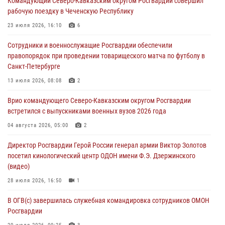
Командующий Северо-Кавказским округом Росгвардии совершил
рядом с жилыми домами в центре Санкт-Петербурга (видео)
рабочую поездку в Чеченскую Республику
06 августа 2026, 08:18
3
1
23 июля 2026, 16:10
6
В Новосибирске спецназ Росгвардии оказал содействие при
Сотрудники и военнослужащие Росгвардии обеспечили
задержании подозреваемых в похищении человека и
правопорядок при проведении товарищеского матча по футболу в
вымогательстве (видео)
Санкт-Петербурге
06 августа 2026, 07:09
1
13 июля 2026, 08:08
2
Сотрудники и военнослужащие Росгвардии обеспечили
Врио командующего Северо-Кавказским округом Росгвардии
правопорядок при проведении матча Кубка России по футболу в
встретился с выпускниками военных вузов 2026 года
Санкт-Петербурге
04 августа 2026, 05:00
2
06 августа 2026, 07:03
3
Директор Росгвардии Герой России генерал армии Виктор Золотов
В Грозном военнослужащие Росгвардии присоединились к
посетил кинологический центр ОДОН имени Ф.Э. Дзержинского
всероссийской донорской акции «От сердца к сердцу»
(видео)
06 августа 2026, 06:30
28 июля 2026, 16:50
1
В ОГВ(с) завершилась служебная командировка сотрудников ОМОН
Росгвардии