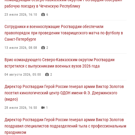
10 августа 2026, 13:00
8
1
рабочую поездку в Чеченскую Республику
В Югре росгвардейцы приняли участие в памятном мероприятии,
23 июля 2026, 16:10
6
посвященном 82-летию окончания Ленинградской битвы
Сотрудники и военнослужащие Росгвардии обеспечили
10 августа 2026, 13:00
1
правопорядок при проведении товарищеского матча по футболу в
Санкт-Петербурге
В Ленобласти сотрудники Росгвардии и полиции задержали
разыскиваемого опасного рецидивиста, подозреваемого в
13 июля 2026, 08:08
2
совершении особо тяжкого преступления (видео)
Врио командующего Северо-Кавказским округом Росгвардии
10 августа 2026, 12:38
1
встретился с выпускниками военных вузов 2026 года
Сотрудники Росгвардии провели оперативно-профилактическое
04 августа 2026, 05:00
2
мероприятие «Оружие» в Тамбовской области
Директор Росгвардии Герой России генерал армии Виктор Золотов
10 августа 2026, 12:00
1
посетил кинологический центр ОДОН имени Ф.Э. Дзержинского
(видео)
28 июля 2026, 16:50
1
Директор Росгвардии Герой России генерал армии Виктор Золотов
поздравил специалистов подразделений тыла с профессиональным
праздником