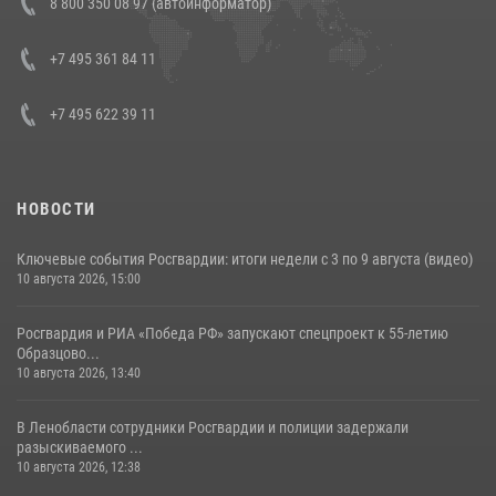
8 800 350 08 97 (автоинформатор)
В Челябинске росгвардейцы задержали злоумышленников,
напавших на бригаду скорой помощи (видео)
+7 495 361 84 11
14 июля 2026, 12:20
1
+7 495 622 39 11
НОВОСТИ
Ключевые события Росгвардии: итоги недели с 3 по 9 августа (видео)
10 августа 2026, 15:00
Росгвардия и РИА «Победа РФ» запускают спецпроект к 55-летию
Образцово...
10 августа 2026, 13:40
В Ленобласти сотрудники Росгвардии и полиции задержали
разыскиваемого ...
10 августа 2026, 12:38