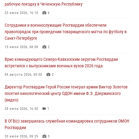
рабочую поездку в Чеченскую Республику
07 августа 2026, 12:20
3
1
23 июля 2026, 16:10
6
Ветеран войск правопорядка генерал-майор Иван Пияшев – герой
Сотрудники и военнослужащие Росгвардии обеспечили
выпуска «Легенды армии с Александром Маршалом»
правопорядок при проведении товарищеского матча по футболу в
07 августа 2026, 12:00
Санкт-Петербурге
Представители ФСБ России по Уральскому округу Росгвардии и
13 июля 2026, 08:08
2
ветераны военной контрразведки почтили память Николая
Врио командующего Северо-Кавказским округом Росгвардии
Кузнецова
встретился с выпускниками военных вузов 2026 года
07 августа 2026, 12:00
4
04 августа 2026, 05:00
2
Росгвардейцы пресекли попытку руферов подняться на крышу
Директор Росгвардии Герой России генерал армии Виктор Золотов
Смольного собора в Санкт-Петербурге (видео)
посетил кинологический центр ОДОН имени Ф.Э. Дзержинского
07 августа 2026, 11:34
3
1
(видео)
28 июля 2026, 16:50
1
В ОГВ(с) завершилась служебная командировка сотрудников ОМОН
Росгвардии
20 июля 2026, 09:25
3