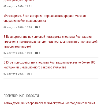
07 августа 2026, 21:01
«Росгвардия. Вехи истории»: первая антитеррористическая
операция войск правопорядка
07 августа 2026, 15:28
1
В Башкортостане при силовой поддержке спецназа Росгвардии
пресечена противоправная деятельность, связанная с пропагандой
терроризма (видео)
07 августа 2026, 13:30
1
В Югре при содействии спецназа Росгвардии пресечено более 180
нарушений миграционного законодательства
07 августа 2026, 12:54
Тонувшего ребенка спас росгвардеец в Краснодарском крае
07 августа 2026, 12:37
ПОПУЛЯРНЫЕ НОВОСТИ
Юные гости из летних лагерей посетили кинологический центр
Командующий Северо-Кавказским округом Росгвардии совершил
Росгвардии (видео)