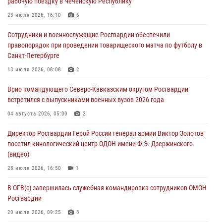
рабочую поездку в Чеченскую Республику
Представители Росгвардии и руководство Свердловского
творческого союза журналистов обсудили вопросы взаимодействия
23 июля 2026, 16:10
6
07 августа 2026, 08:00
2
Сотрудники и военнослужащие Росгвардии обеспечили
правопорядок при проведении товарищеского матча по футболу в
Для подразделений Росгвардии, принимающих участие в
Санкт-Петербурге
специальной военной операции, переданы специальные
автомобили
13 июля 2026, 08:08
2
07 августа 2026, 07:53
4
Врио командующего Северо-Кавказским округом Росгвардии
встретился с выпускниками военных вузов 2026 года
При содействии СОБР Росгвардии в Иркутской области задержаны
подозреваемые в коммерческом подкупе (видео)
04 августа 2026, 05:00
2
07 августа 2026, 07:51
1
Директор Росгвардии Герой России генерал армии Виктор Золотов
посетил кинологический центр ОДОН имени Ф.Э. Дзержинского
(видео)
28 июля 2026, 16:50
1
В ОГВ(с) завершилась служебная командировка сотрудников ОМОН
Росгвардии
20 июля 2026, 09:25
3