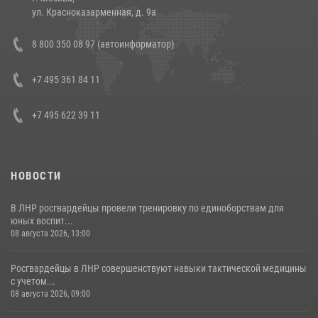
14 июля 2026, 12:20
1
ул. Красноказарменная, д. 9а
Состоялась рабочая встреча директора Росгвардии Героя России
8 800 350 08 97 (автоинформатор)
генерала армии Виктора Золотова с заместителем полномочного
представителя Президента Российской Федерации в Северо-
Кавказском федеральном округе Виталием Кузнецовым
+7 495 361 84 11
30 июля 2026, 15:35
4
+7 495 622 39 11
НОВОСТИ
В ЛНР росгвардейцы провели тренировку по единоборствам для
юных воспит...
08 августа 2026, 13:00
Росгвардейцы в ЛНР совершенствуют навыки тактической медицины
с учетом...
08 августа 2026, 09:00