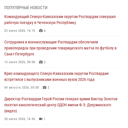
08 августа 2026, 07:00
2
1
ПОПУЛЯРНЫЕ НОВОСТИ
Росгвардейцы обеспечили безопасность «Поезда Победы» в
Командующий Северо-Кавказским округом Росгвардии совершил
Кузбассе
рабочую поездку в Чеченскую Республику
08 августа 2026, 07:00
23 июля 2026, 16:10
6
В Кабардино-Балкарии сотрудники Росгвардии провели турнир по
Сотрудники и военнослужащие Росгвардии обеспечили
настольному теннису ко Дню физкультурника
правопорядок при проведении товарищеского матча по футболу в
08 августа 2026, 07:00
Санкт-Петербурге
ОМОН «Ойрат» Управления Росгвардии по Республике Калмыкия
13 июля 2026, 08:08
2
исполнилось 20 лет
Врио командующего Северо-Кавказским округом Росгвардии
08 августа 2026, 07:00
встретился с выпускниками военных вузов 2026 года
В Москве росгвардейцы оказали помощь медикам и девушке с
04 августа 2026, 05:00
2
ограниченными возможностями здоровья (видео)
Директор Росгвардии Герой России генерал армии Виктор Золотов
08 августа 2026, 06:32
1
посетил кинологический центр ОДОН имени Ф.Э. Дзержинского
(видео)
28 июля 2026, 16:50
1