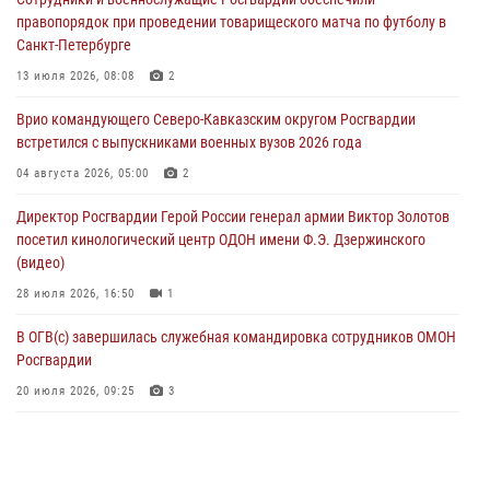
Смольного собора в Санкт-Петербурге (видео)
правопорядок при проведении товарищеского матча по футболу в
07 августа 2026, 11:34
3
1
Санкт-Петербурге
В Курске росгвардейцы провели занятие по основам
13 июля 2026, 08:08
2
взрывобезопасности
Врио командующего Северо-Кавказским округом Росгвардии
07 августа 2026, 11:33
встретился с выпускниками военных вузов 2026 года
Рэпер ST посетил раненых росгвардейцев в Главном военном
04 августа 2026, 05:00
2
клиническом госпитале ведомства
Директор Росгвардии Герой России генерал армии Виктор Золотов
07 августа 2026, 11:18
2
посетил кинологический центр ОДОН имени Ф.Э. Дзержинского
(видео)
28 июля 2026, 16:50
1
В ОГВ(с) завершилась служебная командировка сотрудников ОМОН
Росгвардии
20 июля 2026, 09:25
3
Директор Росгвардии Герой России генерал армии Виктор Золотов
поздравил специалистов подразделений тыла с профессиональным
праздником