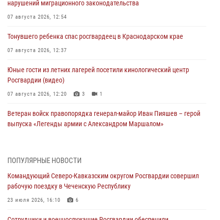
нарушений миграционного законодательства
07 августа 2026, 12:54
Тонувшего ребенка спас росгвардеец в Краснодарском крае
07 августа 2026, 12:37
Юные гости из летних лагерей посетили кинологический центр
Росгвардии (видео)
07 августа 2026, 12:20
3
1
Ветеран войск правопорядка генерал-майор Иван Пияшев – герой
выпуска «Легенды армии с Александром Маршалом»
07 августа 2026, 12:00
Представители ФСБ России по Уральскому округу Росгвардии и
ПОПУЛЯРНЫЕ НОВОСТИ
ветераны военной контрразведки почтили память Николая
Командующий Северо-Кавказским округом Росгвардии совершил
Кузнецова
рабочую поездку в Чеченскую Республику
07 августа 2026, 12:00
4
23 июля 2026, 16:10
6
Росгвардейцы пресекли попытку руферов подняться на крышу
Сотрудники и военнослужащие Росгвардии обеспечили