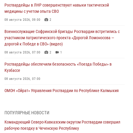
Росгвардейцы в ЛНР совершенствуют навыки тактической
медицины с учетом опыта СВО
08 августа 2026, 09:00
2
Военнослужащие Софринской бригады Росгвардии встретились с
участником патриотического проекта «Дорогой Ломоносова —
дорогой к Победе в СВО» (видео)
08 августа 2026, 07:00
2
1
Росгвардейцы обеспечили безопасность «Поезда Победы» в
Кузбассе
08 августа 2026, 07:00
ОМОН «Ойрат» Управления Росгвардии по Республике Калмыкия
исполнилось 20 лет
08 августа 2026, 07:00
ПОПУЛЯРНЫЕ НОВОСТИ
В Кабардино-Балкарии сотрудники Росгвардии провели турнир по
Командующий Северо-Кавказским округом Росгвардии совершил
настольному теннису ко Дню физкультурника
рабочую поездку в Чеченскую Республику
08 августа 2026, 07:00