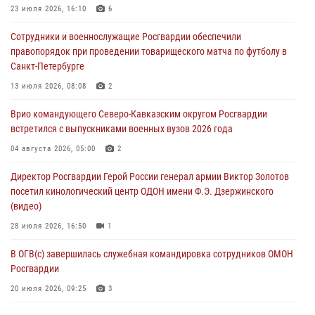
23 июля 2026, 16:10
6
В Москве росгвардейцы оказали помощь медикам и девушке с
Сотрудники и военнослужащие Росгвардии обеспечили
ограниченными возможностями здоровья (видео)
правопорядок при проведении товарищеского матча по футболу в
08 августа 2026, 06:32
1
Санкт-Петербурге
Спецназ Росгвардии в Марий Эл почтил память товарища на
13 июля 2026, 08:08
2
тактическом турнире (видео)
Врио командующего Северо-Кавказским округом Росгвардии
08 августа 2026, 06:15
9
1
встретился с выпускниками военных вузов 2026 года
День физкультурника в Уральском округе Росгвардии отметили
04 августа 2026, 05:00
2
турнирами, мастер-классами и легкоатлетическими забегами
Директор Росгвардии Герой России генерал армии Виктор Золотов
08 августа 2026, 06:03
9
посетил кинологический центр ОДОН имени Ф.Э. Дзержинского
(видео)
28 июля 2026, 16:50
1
В ОГВ(с) завершилась служебная командировка сотрудников ОМОН
Росгвардии
20 июля 2026, 09:25
3