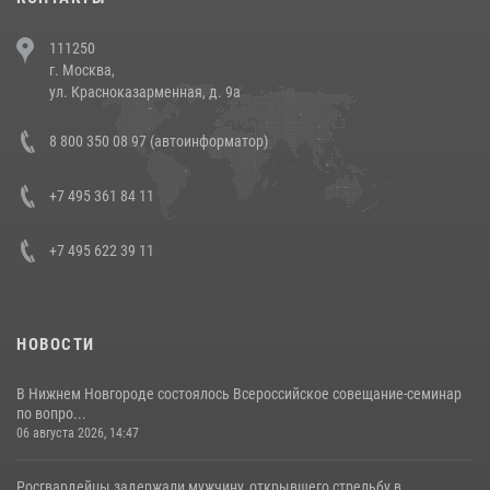
В Челябинске росгвардейцы задержали злоумышленников,
111250
напавших на бригаду скорой помощи (видео)
г. Москва,
14 июля 2026, 12:20
1
ул. Красноказарменная, д. 9а
В Росгвардии прошла военно-научная конференция по обобщению
8 800 350 08 97 (автоинформатор)
боевого опыта
08 июля 2026, 07:01
+7 495 361 84 11
+7 495 622 39 11
НОВОСТИ
В Нижнем Новгороде состоялось Всероссийское совещание-семинар
по вопро...
06 августа 2026, 14:47
Росгвардейцы задержали мужчину, открывшего стрельбу в