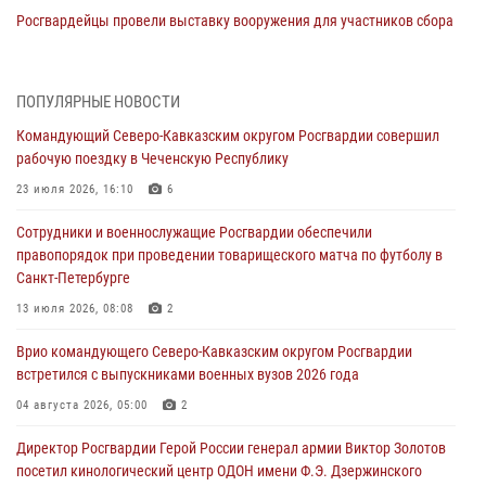
Росгвардейцы провели выставку вооружения для участников сбора
«Гвардеец» в Пензе (видео)
06 августа 2026, 12:00
2
1
ПОПУЛЯРНЫЕ НОВОСТИ
В Курске росгвардейцы приняли участие в митинге, посвященном
Командующий Северо-Кавказским округом Росгвардии совершил
второй годовщине вторжения ВСУ на территорию области
рабочую поездку в Чеченскую Республику
06 августа 2026, 11:56
4
23 июля 2026, 16:10
6
В Санкт-Петербурге наряд Росгвардии задержал правонарушителя,
Сотрудники и военнослужащие Росгвардии обеспечили
угрожавшего подростку травматическим пистолетом
правопорядок при проведении товарищеского матча по футболу в
06 августа 2026, 11:33
1
Санкт-Петербурге
В Зауралье при содействии СОБР Росгвардии ликвидирована
13 июля 2026, 08:08
2
крупная нарколаборатория
Врио командующего Северо-Кавказским округом Росгвардии
06 августа 2026, 11:27
встретился с выпускниками военных вузов 2026 года
В Москве росгвардейцы задержали троих мужчин, устроивших
04 августа 2026, 05:00
2
пьяный дебош в баре (видео)
Директор Росгвардии Герой России генерал армии Виктор Золотов
06 августа 2026, 11:20
1
посетил кинологический центр ОДОН имени Ф.Э. Дзержинского