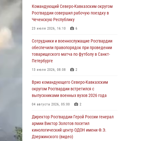
Командующий Северо-Кавказским округом
05 августа 2026, 14:25
1
Росгвардии совершил рабочую поездку в
Чеченскую Республику
В Великом Новгороде СОБР Росгвардии
оказал содействие в задержании
23 июля 2026, 16:10
6
подозреваемых в причинении
имущественного ущерба
Сотрудники и военнослужащие Росгвардии
обеспечили правопорядок при проведении
05 августа 2026, 13:53
товарищеского матча по футболу в Санкт-
Петербурге
Формулу безопасности показал спецназ
Росгвардии юным динамовцам
13 июля 2026, 08:08
2
Свердловской области
Врио командующего Северо-Кавказским
05 августа 2026, 13:50
4
округом Росгвардии встретился с
выпускниками военных вузов 2026 года
В столице росгвардейцы задержали мужчину,
устроившего дебош в букмекерской конторе
04 августа 2026, 05:00
2
(видео)
Директор Росгвардии Герой России генерал
05 августа 2026, 13:25
1
армии Виктор Золотов посетил
кинологический центр ОДОН имени Ф.Э.
В Удмуртии при силовой поддержке спецназа
Дзержинского (видео)
Росгвардии задержаны подозреваемые в