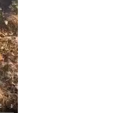
законодательства (видео)
30 июля 2026, 08:00
1
В Челябинске росгвардейцы задержали
злоумышленников, напавших на бригаду
скорой помощи (видео)
14 июля 2026, 12:20
1
В Росгвардии прошла военно-научная
конференция по обобщению боевого опыта
08 июля 2026, 07:01