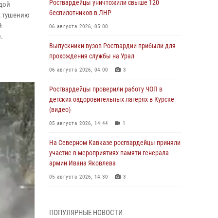
Росгвардейцы уничтожили свыше 120
дой
беспилотников в ЛНР
 к тушению
й
06 августа 2026, 05:00
.
Выпускники вузов Росгвардии прибыли для
прохождения службы на Урал
06 августа 2026, 04:00
3
Росгвардейцы проверили работу ЧОП в
детских оздоровительных лагерях в Курске
(видео)
05 августа 2026, 14:44
1
На Северном Кавказе росгвардейцы приняли
участие в мероприятиях памяти генерала
армии Ивана Яковлева
05 августа 2026, 14:30
3
При содействии спецназа Росгвардии
задержаны подозреваемые в организации
ПОПУЛЯРНЫЕ НОВОСТИ
незаконной миграции в Подмосковье (видео)