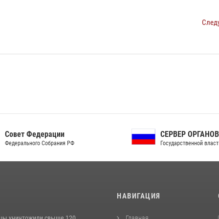
След
ет Федерации
СЕРВЕР ОРГАНОВ
рального Собрания РФ
Государственной власти РФ
И
НАВИГАЦИЯ
цы уничтожили свыше 120
Главная