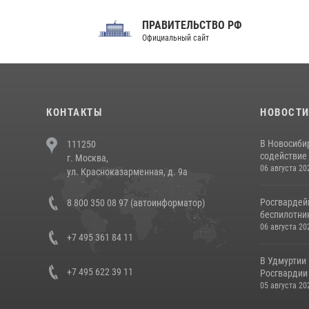
ПРАВИТЕЛЬСТВО РФ
Сов
Официальный сайт
Феде
КОНТАКТЫ
НОВОСТ
В Новосиби
111250
содействие 
г. Москва,
06 августа 20
ул. Красноказарменная, д. 9а
Росгвардей
8 800 350 08 97 (автоинформатор)
беспилотни
06 августа 20
+7 495 361 84 11
В Удмуртии
+7 495 622 39 11
Росгвардии
05 августа 20