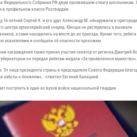
и Федерального Собрания РФ двум проявившим отвагу школьникам. 
ся в профильном классе Росгвардии.
ду 16-летний Сергей К. и его друг Александр М. обнаружили в пригород
го центра артиллерийский снаряд. Юноши не растерялись и вызвали
ников, а сами находились на месте до их приезда. Кроме того, ребят
ию указателями и сообщали об опасности прохожим.
нии награждения также принял участие сенатор от региона Дмитрий В
 губернатором он передал ребятам медали «За проявленное мужество».
ее. От лица президента страны и председателя Совета Федерации благ
и заботы о ближнем», - отметил Евгений Балицкий.
ает поступить в один из вузов войск национальной гвардии.