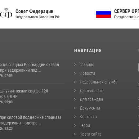
ет Федерации
СЕРВЕР ОРГАНОВ
рального Собрания РФ
Государственной власти РФ
И
НАВИГАЦИЯ
рске спецназ Росгвардии оказал
Главная
при задержании под...
Новости
26, 07:09
Федеральная служба
Деятельность
цы уничтожили свыше 120
ков в ЛНР
Для граждан
26, 05:00
Документы
Контакты
 при силовой поддержке спецназа
 задержаны подозре...
Герои
26, 13:20
Карта сайта