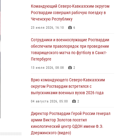
Командующий Северо-Кавказским округом
В Бурятии и Приамурье росгвардейцы
Росгвардии совершил рабочую поездку в
задержали подозреваемых в незаконном
Чеченскую Республику
обороте наркотиков
23 июля 2026, 16:10
6
06 августа 2026, 06:15
Сотрудники и военнослужащие Росгвардии
На Сахалине при участии СОБР Росгвардии
обеспечили правопорядок при проведении
пресекли нелегальную добычу биоресурсов
товарищеского матча по футболу в Санкт-
Петербурге
06 августа 2026, 05:12
13 июля 2026, 08:08
2
Росгвардейцы уничтожили свыше 120
беспилотников в ЛНР
Врио командующего Северо-Кавказским
округом Росгвардии встретился с
06 августа 2026, 05:00
выпускниками военных вузов 2026 года
Выпускники вузов Росгвардии прибыли для
04 августа 2026, 05:00
2
прохождения службы на Урал
Директор Росгвардии Герой России генерал
06 августа 2026, 04:00
3
армии Виктор Золотов посетил
кинологический центр ОДОН имени Ф.Э.
Росгвардейцы проверили работу ЧОП в
Дзержинского (видео)
детских оздоровительных лагерях в Курске