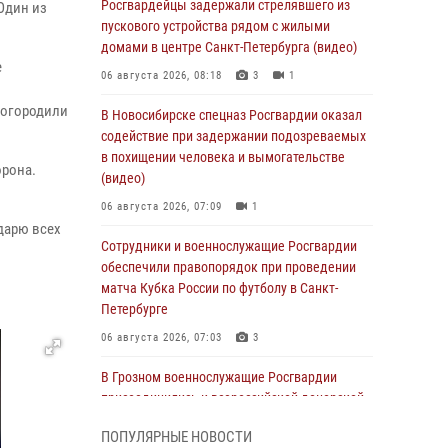
Росгвардейцы задержали стрелявшего из
Один из
пускового устройства рядом с жилыми
домами в центре Санкт-Петербурга (видео)
е
06 августа 2026, 08:18
3
1
а огородили
В Новосибирске спецназ Росгвардии оказал
содействие при задержании подозреваемых
в похищении человека и вымогательстве
орона.
(видео)
06 августа 2026, 07:09
1
одарю всех
Сотрудники и военнослужащие Росгвардии
обеспечили правопорядок при проведении
матча Кубка России по футболу в Санкт-
Петербурге
06 августа 2026, 07:03
3
В Грозном военнослужащие Росгвардии
присоединились к всероссийской донорской
акции «От сердца к сердцу»
ПОПУЛЯРНЫЕ НОВОСТИ
06 августа 2026, 06:30