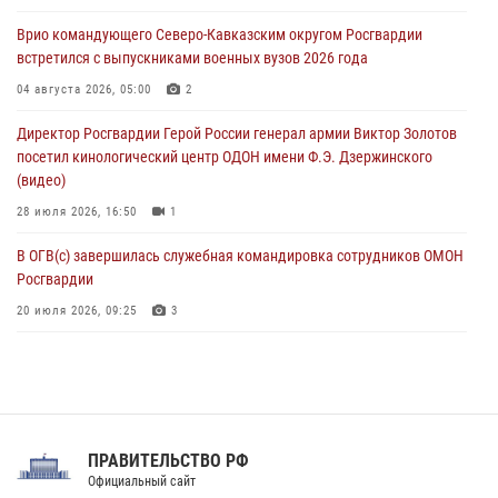
клиническом госпитале ведомства
Врио командующего Северо-Кавказским округом Росгвардии
07 августа 2026, 11:18
2
встретился с выпускниками военных вузов 2026 года
Патриотическая акция «Каникулы с Росгвардией» прошла в
04 августа 2026, 05:00
2
Воронеже
Директор Росгвардии Герой России генерал армии Виктор Золотов
07 августа 2026, 11:00
2
посетил кинологический центр ОДОН имени Ф.Э. Дзержинского
(видео)
28 июля 2026, 16:50
1
В ОГВ(с) завершилась служебная командировка сотрудников ОМОН
Росгвардии
20 июля 2026, 09:25
3
Директор Росгвардии Герой России генерал армии Виктор Золотов
поздравил специалистов подразделений тыла с профессиональным
праздником
31 июля 2026, 21:01
ПРАВИТЕЛЬСТВО РФ
Праздник «Один день с Росгвардией» к 105-летию Центрального
Официальный сайт