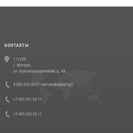
округа прошел на Поклонной горе
18 июля 2026, 13:43
15
1
При силовой поддержке СОБР Росгвардии в Иркутской области
повели рейды по соблюдению миграционного законодательства
(видео)
30 июля 2026, 08:00
1
КОНТАКТЫ
В Челябинске росгвардейцы задержали злоумышленников,
111250
напавших на бригаду скорой помощи (видео)
г. Москва,
14 июля 2026, 12:20
1
ул. Красноказарменная, д. 9а
В Росгвардии прошла военно-научная конференция по обобщению
8 800 350 08 97 (автоинформатор)
боевого опыта
08 июля 2026, 07:01
+7 495 361 84 11
+7 495 622 39 11