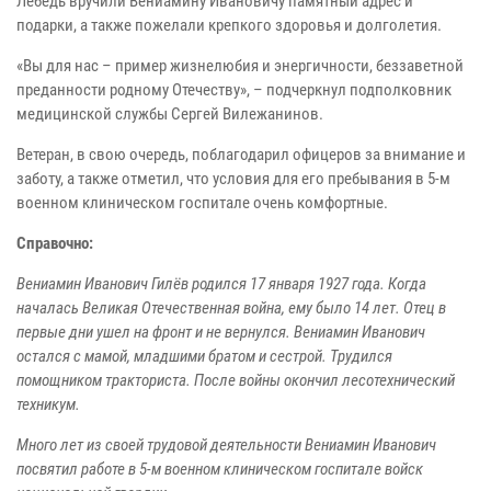
Лебедь вручили Вениамину Ивановичу памятный адрес и
подарки, а также пожелали крепкого здоровья и долголетия.
«Вы для нас – пример жизнелюбия и энергичности, беззаветной
преданности родному Отечеству», – подчеркнул подполковник
медицинской службы Сергей Вилежанинов.
Ветеран, в свою очередь, поблагодарил офицеров за внимание и
заботу, а также отметил, что условия для его пребывания в 5-м
военном клиническом госпитале очень комфортные.
Справочно:
Вениамин Иванович Гилёв родился 17 января 1927 года. Когда
началась Великая Отечественная война, ему было 14 лет. Отец в
первые дни ушел на фронт и не вернулся. Вениамин Иванович
остался с мамой, младшими братом и сестрой. Трудился
помощником тракториста. После войны окончил лесотехнический
техникум.
Много лет из своей трудовой деятельности Вениамин Иванович
посвятил работе в 5-м военном клиническом госпитале войск