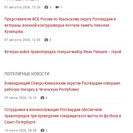
07 августа 2026, 12:20
3
1
Представители ФСБ России по Уральскому округу Росгвардии и
ветераны военной контрразведки почтили память Николая
Кузнецова
07 августа 2026, 12:00
4
Ветеран войск правопорядка генерал-майор Иван Пияшев – герой
выпуска «Легенды армии с Александром Маршалом»
07 августа 2026, 12:00
ПОПУЛЯРНЫЕ НОВОСТИ
Росгвардейцы пресекли попытку руферов подняться на крышу
Командующий Северо-Кавказским округом Росгвардии совершил
Смольного собора в Санкт-Петербурге (видео)
рабочую поездку в Чеченскую Республику
07 августа 2026, 11:34
3
1
23 июля 2026, 16:10
6
В Курске росгвардейцы провели занятие по основам
Сотрудники и военнослужащие Росгвардии обеспечили
взрывобезопасности
правопорядок при проведении товарищеского матча по футболу в
07 августа 2026, 11:33
Санкт-Петербурге
Рэпер ST посетил раненых росгвардейцев в Главном военном
13 июля 2026, 08:08
2