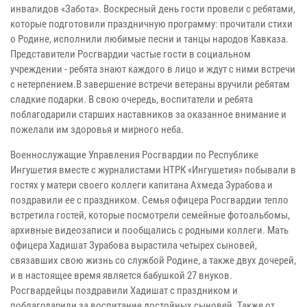
инвалидов «Забота». Воскресный день гости провели с ребятами,
которые подготовили праздничную программу: прочитали стихи
о Родине, исполнили любимые песни и танцы народов Кавказа.
Представители Росгвардии частые гости в социальном
учреждении - ребята знают каждого в лицо и ждут с ними встречи
с нетерпением.В завершение встречи ветераны вручили ребятам
сладкие подарки. В свою очередь, воспитатели и ребята
поблагодарили старших наставников за оказанное внимание и
пожелали им здоровья и мирного неба.
Военнослужащие Управления Росгвардии по Республике
Ингушетия вместе с журналистами НТРК «Ингушетия» побывали в
гостях у матери своего коллеги капитана Ахмеда Зурабова и
поздравили ее с праздником. Семья офицера Росгвардии тепло
встретила гостей, которые посмотрели семейные фотоальбомы,
архивные видеозаписи и пообщались с родными коллеги. Мать
офицера Хадишат Зурабова вырастила четырех сыновей,
связавших свою жизнь со службой Родине, а также двух дочерей,
и в настоящее время является бабушкой 27 внуков.
Росгвардейцы поздравили Хадишат с праздником и
поблагодарили за воспитание достойных сыновей. Также от