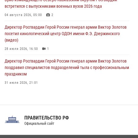
08 августа 2026, 07:00
встретился с выпускниками военных вузов 2026 года
В Москве росгвардейцы оказали помощь медикам и девушке с
04 августа 2026, 05:00
2
ограниченными возможностями здоровья (видео)
Директор Росгвардии Герой России генерал армии Виктор Золотов
08 августа 2026, 06:32
1
посетил кинологический центр ОДОН имени Ф.Э. Дзержинского
(видео)
28 июля 2026, 16:50
1
Директор Росгвардии Герой России генерал армии Виктор Золотов
поздравил специалистов подразделений тыла с профессиональным
праздником
31 июля 2026, 21:01
В ОГВ(с) завершилась служебная командировка сотрудников ОМОН
Росгвардии
20 июля 2026, 09:25
3
ПРАВИТЕЛЬСТВО РФ
Праздник «Один день с Росгвардией» к 105-летию Центрального
Официальный сайт
округа прошел на Поклонной горе
18 июля 2026, 13:43
15
1