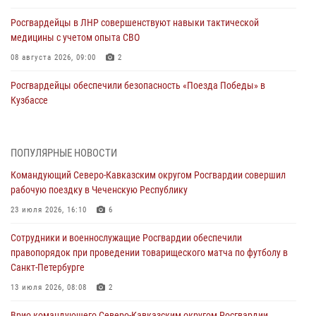
Росгвардейцы в ЛНР совершенствуют навыки тактической
медицины с учетом опыта СВО
08 августа 2026, 09:00
2
Росгвардейцы обеспечили безопасность «Поезда Победы» в
Кузбассе
08 августа 2026, 07:00
В Кабардино-Балкарии сотрудники Росгвардии провели турнир по
ПОПУЛЯРНЫЕ НОВОСТИ
настольному теннису ко Дню физкультурника
Командующий Северо-Кавказским округом Росгвардии совершил
08 августа 2026, 07:00
рабочую поездку в Чеченскую Республику
Военнослужащие Софринской бригады Росгвардии встретились с
23 июля 2026, 16:10
6
участником патриотического проекта «Дорогой Ломоносова —
Сотрудники и военнослужащие Росгвардии обеспечили
дорогой к Победе в СВО» (видео)
правопорядок при проведении товарищеского матча по футболу в
08 августа 2026, 07:00
2
1
Санкт-Петербурге
ОМОН «Ойрат» Управления Росгвардии по Республике Калмыкия
13 июля 2026, 08:08
2
исполнилось 20 лет
Врио командующего Северо-Кавказским округом Росгвардии