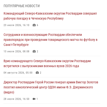
ПОПУЛЯРНЫЕ НОВОСТИ
В Курске росгвардейцы приняли участие в митинге, посвященном
Командующий Северо-Кавказским округом Росгвардии совершил
второй годовщине вторжения ВСУ на территорию области
рабочую поездку в Чеченскую Республику
06 августа 2026, 11:56
4
23 июля 2026, 16:10
6
В Санкт-Петербурге наряд Росгвардии задержал правонарушителя,
Сотрудники и военнослужащие Росгвардии обеспечили
угрожавшего подростку травматическим пистолетом
правопорядок при проведении товарищеского матча по футболу в
06 августа 2026, 11:33
1
Санкт-Петербурге
В Зауралье при содействии СОБР Росгвардии ликвидирована
13 июля 2026, 08:08
2
крупная нарколаборатория
Врио командующего Северо-Кавказским округом Росгвардии
06 августа 2026, 11:27
встретился с выпускниками военных вузов 2026 года
В Москве росгвардейцы задержали троих мужчин, устроивших
04 августа 2026, 05:00
2
пьяный дебош в баре (видео)
Директор Росгвардии Герой России генерал армии Виктор Золотов
06 августа 2026, 11:20
1
посетил кинологический центр ОДОН имени Ф.Э. Дзержинского
(видео)
28 июля 2026, 16:50
1