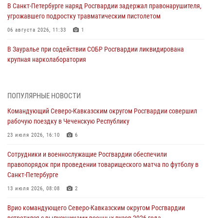
В Санкт-Петербурге наряд Росгвардии задержал правонарушителя,
угрожавшего подростку травматическим пистолетом
06 августа 2026, 11:33
1
В Зауралье при содействии СОБР Росгвардии ликвидирована
крупная нарколаборатория
06 августа 2026, 11:27
В Москве росгвардейцы задержали троих мужчин, устроивших
ПОПУЛЯРНЫЕ НОВОСТИ
пьяный дебош в баре (видео)
Командующий Северо-Кавказским округом Росгвардии совершил
06 августа 2026, 11:20
1
рабочую поездку в Чеченскую Республику
Взрывотехники Росгвардии на Ставрополье обезвредили снаряд
23 июля 2026, 16:10
6
времен Великой Отечественной войны
Сотрудники и военнослужащие Росгвардии обеспечили
06 августа 2026, 11:15
правопорядок при проведении товарищеского матча по футболу в
Санкт-Петербурге
Подвиги героев‑росгвардейцев увековечили в новой музейной
экспозиции белгородского музея‑диорамы «Курская битва.
13 июля 2026, 08:08
2
Белгородское направление»
Врио командующего Северо-Кавказским округом Росгвардии
06 августа 2026, 10:30
3
встретился с выпускниками военных вузов 2026 года