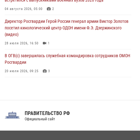
Охрану общественного порядка и безопасность на футбольном
04 августа 2026, 05:00
2
матче в Москве обеспечила Росгвардия (видео)
Директор Росгвардии Герой России генерал армии Виктор Золотов
06 августа 2026, 10:13
1
посетил кинологический центр ОДОН имени Ф.Э. Дзержинского
(видео)
28 июля 2026, 16:50
1
В ОГВ(с) завершилась служебная командировка сотрудников ОМОН
Росгвардии
20 июля 2026, 09:25
3
Директор Росгвардии Герой России генерал армии Виктор Золотов
поздравил специалистов подразделений тыла с профессиональным
праздником
31 июля 2026, 21:01
ПРАВИТЕЛЬСТВО РФ
Праздник «Один день с Росгвардией» к 105-летию Центрального
Официальный сайт
округа прошел на Поклонной горе
18 июля 2026, 13:43
15
1