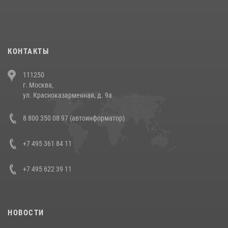
При силовой поддержке СОБР Росгвардии в Иркутской области
повели рейды по соблюдению миграционного законодательства
(видео)
30 июля 2026, 08:00
1
КОНТАКТЫ
В Челябинске росгвардейцы задержали злоумышленников,
111250
напавших на бригаду скорой помощи (видео)
г. Москва,
14 июля 2026, 12:20
1
ул. Красноказарменная, д. 9а
В Росгвардии прошла военно-научная конференция по обобщению
8 800 350 08 97 (автоинформатор)
боевого опыта
08 июля 2026, 07:01
+7 495 361 84 11
+7 495 622 39 11
НОВОСТИ