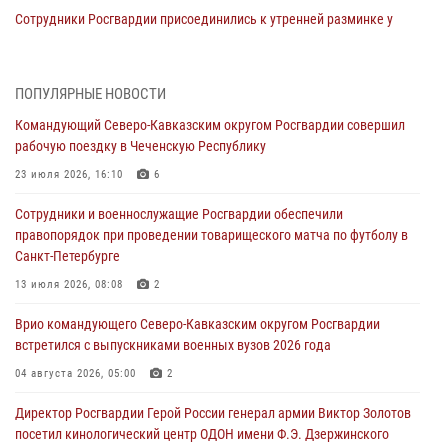
Сотрудники Росгвардии присоединились к утренней разминке у
стен музея истории космонавтики в Калуге
08 августа 2026, 09:29
2
ПОПУЛЯРНЫЕ НОВОСТИ
В Северо-Западном округе Росгвардии продолжаются мероприятия
Командующий Северо-Кавказским округом Росгвардии совершил
в честь юбилея ведомства
рабочую поездку в Чеченскую Республику
08 августа 2026, 09:03
1
23 июля 2026, 16:10
6
Росгвардейцы в ЛНР совершенствуют навыки тактической
Сотрудники и военнослужащие Росгвардии обеспечили
медицины с учетом опыта СВО
правопорядок при проведении товарищеского матча по футболу в
08 августа 2026, 09:00
2
Санкт-Петербурге
В Кабардино-Балкарии сотрудники Росгвардии провели турнир по
13 июля 2026, 08:08
2
настольному теннису ко Дню физкультурника
Врио командующего Северо-Кавказским округом Росгвардии
08 августа 2026, 07:00
встретился с выпускниками военных вузов 2026 года
Военнослужащие Софринской бригады Росгвардии встретились с
04 августа 2026, 05:00
2
участником патриотического проекта «Дорогой Ломоносова —
Директор Росгвардии Герой России генерал армии Виктор Золотов
дорогой к Победе в СВО» (видео)
посетил кинологический центр ОДОН имени Ф.Э. Дзержинского
08 августа 2026, 07:00
2
1