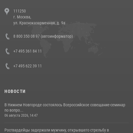
В Челябинске росгвардейцы задержали злоумышленников,
111250
напавших на бригаду скорой помощи (видео)
г. Москва,
14 июля 2026, 12:20
1
ул. Красноказарменная, д. 9а
В Росгвардии прошла военно-научная конференция по обобщению
8 800 350 08 97 (автоинформатор)
боевого опыта
08 июля 2026, 07:01
+7 495 361 84 11
+7 495 622 39 11
НОВОСТИ
В Нижнем Новгороде состоялось Всероссийское совещание-семинар
по вопро...
06 августа 2026, 14:47
Росгвардейцы задержали мужчину, открывшего стрельбу в