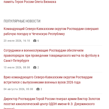
память Героя России Олега Визнюка
06 августа 2026, 14:36
2
В кинологическом центре Уральского округа Росгвардии почтили
ПОПУЛЯРНЫЕ НОВОСТИ
память товарищей, погибших при исполнении воинского долга
Командующий Северо-Кавказским округом Росгвардии совершил
06 августа 2026, 13:29
5
рабочую поездку в Чеченскую Республику
В Центральном округе Росгвардии прошли мероприятия к
23 июля 2026, 16:10
6
108‑летию генерала армии И.К. Яковлева
Сотрудники и военнослужащие Росгвардии обеспечили
06 августа 2026, 13:24
правопорядок при проведении товарищеского матча по футболу в
Санкт-Петербурге
Росгвардейцы задержали мужчину, открывшего стрельбу в
Подмосковье (видео)
13 июля 2026, 08:08
2
06 августа 2026, 12:35
1
Врио командующего Северо-Кавказским округом Росгвардии
встретился с выпускниками военных вузов 2026 года
Росгвардейцы провели выставку вооружения для участников сбора
«Гвардеец» в Пензе (видео)
04 августа 2026, 05:00
2
06 августа 2026, 12:00
2
1
Директор Росгвардии Герой России генерал армии Виктор Золотов
посетил кинологический центр ОДОН имени Ф.Э. Дзержинского
В Курске росгвардейцы приняли участие в митинге, посвященном