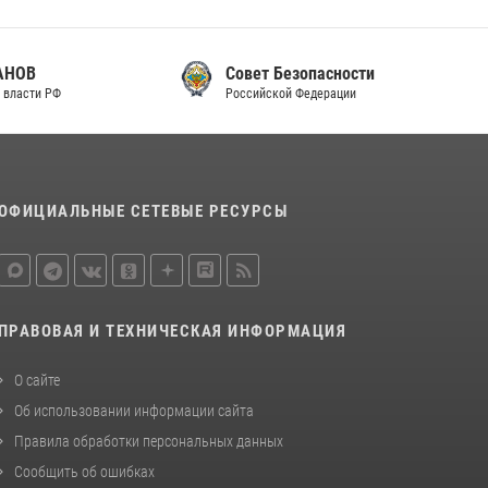
законодательства (видео)
30 июля 2026, 08:00
1
Совет Безопасности
Российской Федерации
В Челябинске росгвардейцы задержали
злоумышленников, напавших на бригаду
скорой помощи (видео)
14 июля 2026, 12:20
1
ОФИЦИАЛЬНЫЕ СЕТЕВЫЕ РЕСУРСЫ
Состоялась рабочая встреча директора
Росгвардии Героя России генерала армии
Виктора Золотова с заместителем
полномочного представителя Президента
Российской Федерации в Северо-Кавказском
ПРАВОВАЯ И ТЕХНИЧЕСКАЯ ИНФОРМАЦИЯ
федеральном округе Виталием Кузнецовым
30 июля 2026, 15:35
4
О сайте
Об использовании информации сайта
Правила обработки персональных данных
Сообщить об ошибках