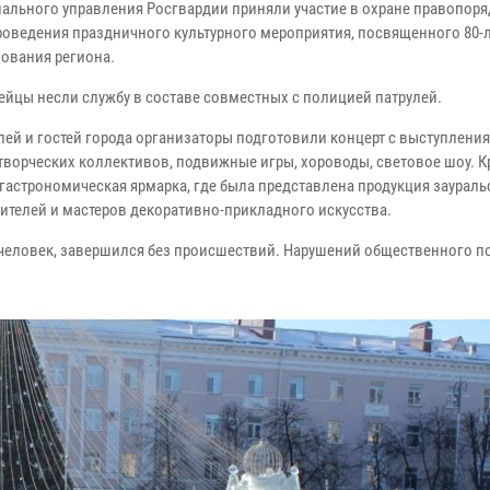
иального управления Росгвардии приняли участие в охране правопоря
роведения праздничного культурного мероприятия, посвященного 80-
зования региона.
ейцы несли службу в составе совместных с полицией патрулей.
лей и гостей города организаторы подготовили концерт с выступлени
творческих коллективов, подвижные игры, хороводы, световое шоу. К
 гастрономическая ярмарка, где была представлена продукция заураль
ителей и мастеров декоративно-прикладного искусства.
 человек, завершился без происшествий. Нарушений общественного п