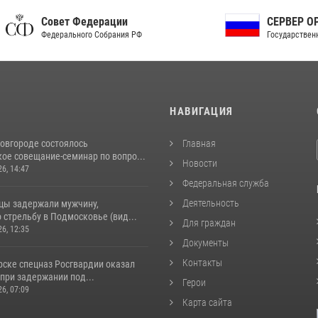
ет Федерации
СЕРВЕР ОРГАНОВ
рального Собрания РФ
Государственной власти РФ
И
НАВИГАЦИЯ
овгороде состоялось
Главная
ое совещание-семинар по вопро...
Новости
26, 14:47
Федеральная служба
Деятельность
цы задержали мужчину,
стрельбу в Подмосковье (вид...
Для граждан
26, 12:35
Документы
Контакты
рске спецназ Росгвардии оказал
при задержании под...
Герои
26, 07:09
Карта сайта