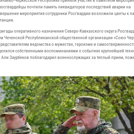
ачаево-Черкесской Республике приняли участие в памятном мероприя
росгвардейцы почтили память ликвидаторов последствий аварии на
завершение мероприятия сотрудники Росгвардии возложили цветы к п
танции.
ригады оперативного назначения Северо-Кавказского округа Росгвар
елем Чеченской Республиканской общественной организации «Союз Че
 представителям ведомства о мужестве, героизме и самоотверженност
оделился собственными воспоминаниями о событиях крупнейшей техн
я Али Заурбеков поблагодарил военнослужащих за теплый прием, пож