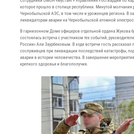
Сотрудники ОМОН «Мустанг» Управления Росгвардии по Кар
которое прошло в столице республики. Минутой молчания 
Чернобыльской АЭС, в том числе и уроженцев региона. В 
ликвидаторам аварии на Чернобыльской атомной электрос
В гарнизонном Доме офицеров отдельной ордена Жукова б
состоялась встреча с участником тех событий, руководит
России» Али Заурбековым. В ходе встречи гость рассказал
сослуживцев при ликвидации последствий катастрофы, п
аварии в истории человечества. В завершение мероприяти
крепкого здоровья и благополучия.