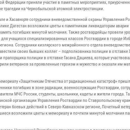
ой Федерации приняли участие в памятных мероприятиях, приуроченны
е трагедии на Чернобыльской атомной электростанции.
але и Хасавюрте сотрудники вневедомственной охраны Управления Р
блике Дагестан возложили цветы к памятникам ликвидаторам аварии
память погибших минутой молчания. Также росгвардейцы провели ур
 для учащихся специализированных классов Росгвардии в городе Из
региона. Сотрудники кизлярского межрайонного отдела вневедомств
авестили своих бывших коллег – подполковника полиции в отставке 
 и прапорщика полиции в отставке Гасана Дациева, которые участвова
рили ветеранов за проявленные героизм и мужество и оказали им ма
 мемориалу «Защитникам Отечества от радиационных катастроф» приш
енники погибших в зоне радиации, военнослужащие Росгвардии, сотр
ители МЧС России, студенты, школьники, кадеты и жители города. Та
анской организации Управления Росгвардии по Ставропольскому краю
теран боевых действий в Северо-Кавказском регионе, Почетный вете
вшиеся возложили цветы к мемориалу и почтили минутой молчания па