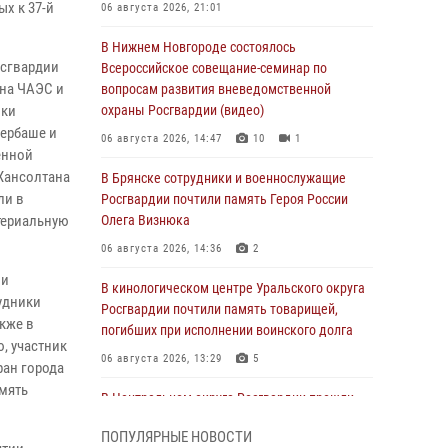
х к 37-й
06 августа 2026, 21:01
В Нижнем Новгороде состоялось
осгвардии
Всероссийское совещание-семинар по
 на ЧАЭС и
вопросам развития вневедомственной
оки
охраны Росгвардии (видео)
бербаше и
06 августа 2026, 14:47
10
1
енной
Хансолтана
В Брянске сотрудники и военнослужащие
ли в
Росгвардии почтили память Героя России
териальную
Олега Визнюка
06 августа 2026, 14:36
2
ли
В кинологическом центре Уральского округа
удники
Росгвардии почтили память товарищей,
кже в
погибших при исполнении воинского долга
, участник
06 августа 2026, 13:29
5
ран города
мять
В Центральном округе Росгвардии прошли
мероприятия к 108‑летию генерала армии
ПОПУЛЯРНЫЕ НОВОСТИ
И.К. Яковлева