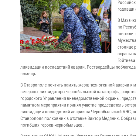
Российск
годовщин
В Махачк
по Респу
почтили 
Мужества
столице 
охраны н
Гойтиева
ликвидации последствий аварии. Росгвардейцы поблагода
помощь.
В Ставрополе почтить память жертв техногенной аварии к
ветераны-ликвидаторы чернобыльской катастрофы, родств
городского Управления вневедомственной охраны, представ
памятном мероприятии принял участие председатель ветер
ликвидации последствий аварии на Чернобыльской АЭС, ве
Ставрополя полковник в отставке Виктор Медяник. Собра
погибших героев-чернобыльцев.