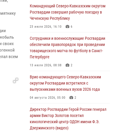
тии,
Командующий Северо-Кавказским округом
06 августа 2026, 13:24
Росгвардии совершил рабочую поездку в
амятнику
Росгвардейцы задержали мужчину,
Чеченскую Республику
открывшего стрельбу в Подмосковье (видео)
23 июля 2026, 16:10
6
дии
06 августа 2026, 12:35
1
рнобыль
Сотрудники и военнослужащие Росгвардии
и своих
Росгвардейцы провели выставку вооружения
обеспечили правопорядок при проведении
огенной
для участников сбора «Гвардеец» в Пензе
товарищеского матча по футболу в Санкт-
елал всем
(видео)
Петербурге
06 августа 2026, 12:00
2
1
13 июля 2026, 08:08
2
В Курске росгвардейцы приняли участие в
Врио командующего Северо-Кавказским
митинге, посвященном второй годовщине
округом Росгвардии встретился с
вторжения ВСУ на территорию области
выпускниками военных вузов 2026 года
06 августа 2026, 11:56
4
04 августа 2026, 05:00
2
В Санкт-Петербурге наряд Росгвардии
Директор Росгвардии Герой России генерал
задержал правонарушителя, угрожавшего
армии Виктор Золотов посетил
подростку травматическим пистолетом
кинологический центр ОДОН имени Ф.Э.
Дзержинского (видео)
06 августа 2026, 11:33
1