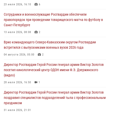
08 августа 2026, 07:00
23 июля 2026, 16:10
6
ОМОН «Ойрат» Управления Росгвардии по Республике Калмыкия
Сотрудники и военнослужащие Росгвардии обеспечили
исполнилось 20 лет
правопорядок при проведении товарищеского матча по футболу в
08 августа 2026, 07:00
Санкт-Петербурге
В Москве росгвардейцы оказали помощь медикам и девушке с
13 июля 2026, 08:08
2
ограниченными возможностями здоровья (видео)
Врио командующего Северо-Кавказским округом Росгвардии
08 августа 2026, 06:32
1
встретился с выпускниками военных вузов 2026 года
Спецназ Росгвардии в Марий Эл почтил память товарища на
04 августа 2026, 05:00
2
тактическом турнире (видео)
Директор Росгвардии Герой России генерал армии Виктор Золотов
08 августа 2026, 06:15
9
1
посетил кинологический центр ОДОН имени Ф.Э. Дзержинского
(видео)
28 июля 2026, 16:50
1
Директор Росгвардии Герой России генерал армии Виктор Золотов
поздравил специалистов подразделений тыла с профессиональным
праздником
31 июля 2026, 21:01