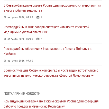
В Северо-Западном округе Росгвардии продолжаются мероприятия
в честь юбилея ведомства
08 августа 2026, 09:03
1
Росгвардейцы в ЛНР совершенствуют навыки тактической
медицины с учетом опыта СВО
08 августа 2026, 09:00
2
Росгвардейцы обеспечили безопасность «Поезда Победы» в
Кузбассе
08 августа 2026, 07:00
Военнослужащие Софринской бригады Росгвардии встретились с
участником патриотического проекта «Дорогой Ломоносова —
дорогой к Победе в СВО» (видео)
08 августа 2026, 07:00
2
1
ПОПУЛЯРНЫЕ НОВОСТИ
В Кабардино-Балкарии сотрудники Росгвардии провели турнир по
Командующий Северо-Кавказским округом Росгвардии совершил
настольному теннису ко Дню физкультурника
рабочую поездку в Чеченскую Республику