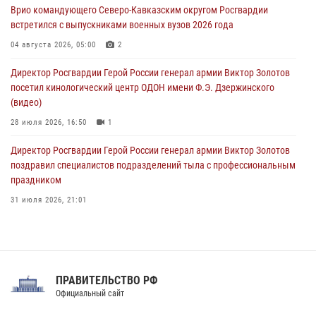
09 августа 2026, 09:00
Врио командующего Северо-Кавказским округом Росгвардии
встретился с выпускниками военных вузов 2026 года
В Центральных регионах России продолжается ведомственная
акция «Каникулы с Росгвардией»
04 августа 2026, 05:00
2
09 августа 2026, 08:00
8
Директор Росгвардии Герой России генерал армии Виктор Золотов
посетил кинологический центр ОДОН имени Ф.Э. Дзержинского
(видео)
28 июля 2026, 16:50
1
Директор Росгвардии Герой России генерал армии Виктор Золотов
поздравил специалистов подразделений тыла с профессиональным
праздником
31 июля 2026, 21:01
В ОГВ(с) завершилась служебная командировка сотрудников ОМОН
Росгвардии
20 июля 2026, 09:25
3
ПРАВИТЕЛЬСТВО РФ
Праздник «Один день с Росгвардией» к 105-летию Центрального
Официальный сайт
округа прошел на Поклонной горе