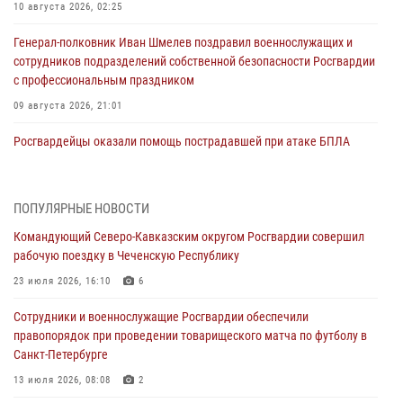
10 августа 2026, 02:25
Генерал-полковник Иван Шмелев поздравил военнослужащих и
сотрудников подразделений собственной безопасности Росгвардии
с профессиональным праздником
09 августа 2026, 21:01
Росгвардейцы оказали помощь пострадавшей при атаке БПЛА
жительнице Белгорода
09 августа 2026, 12:52
2
ПОПУЛЯРНЫЕ НОВОСТИ
Делегация Росгвардии почтила память защитников Ленинграда
Командующий Северо-Кавказским округом Росгвардии совершил
09 августа 2026, 11:12
6
рабочую поездку в Чеченскую Республику
«Я расскажу вам о Герое»: подвиг Героя России Сергея Перца
23 июля 2026, 16:10
6
(видео)
Сотрудники и военнослужащие Росгвардии обеспечили
09 августа 2026, 11:00
1
правопорядок при проведении товарищеского матча по футболу в
Санкт-Петербурге
Росгвардейцы в зоне СВО передали подарки детям и помогли
нуждающимся гражданам
13 июля 2026, 08:08
2