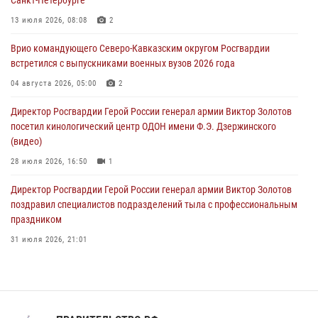
Росгвардейцы в зоне СВО передали подарки детям и помогли
нуждающимся гражданам
13 июля 2026, 08:08
2
09 августа 2026, 09:00
Врио командующего Северо-Кавказским округом Росгвардии
встретился с выпускниками военных вузов 2026 года
В Чеченской Республике пожарные расчеты Росгвардии и МЧС
отработали межведомственное взаимодействие
04 августа 2026, 05:00
2
09 августа 2026, 08:00
2
Директор Росгвардии Герой России генерал армии Виктор Золотов
посетил кинологический центр ОДОН имени Ф.Э. Дзержинского
(видео)
28 июля 2026, 16:50
1
Директор Росгвардии Герой России генерал армии Виктор Золотов
поздравил специалистов подразделений тыла с профессиональным
праздником
31 июля 2026, 21:01
В ОГВ(с) завершилась служебная командировка сотрудников ОМОН
Росгвардии
20 июля 2026, 09:25
3