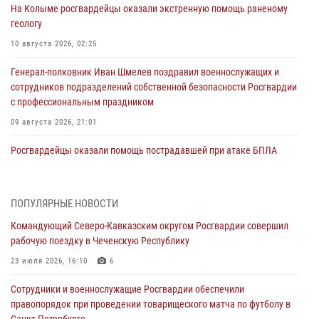
На Колыме росгвардейцы оказали экстренную помощь раненому
геологу
10 августа 2026, 02:25
Генерал-полковник Иван Шмелев поздравил военнослужащих и
сотрудников подразделений собственной безопасности Росгвардии
с профессиональным праздником
09 августа 2026, 21:01
Росгвардейцы оказали помощь пострадавшей при атаке БПЛА
жительнице Белгорода
09 августа 2026, 12:52
2
ПОПУЛЯРНЫЕ НОВОСТИ
Делегация Росгвардии почтила память защитников Ленинграда
Командующий Северо-Кавказским округом Росгвардии совершил
09 августа 2026, 11:12
6
рабочую поездку в Чеченскую Республику
«Я расскажу вам о Герое»: подвиг Героя России Сергея Перца
23 июля 2026, 16:10
6
(видео)
Сотрудники и военнослужащие Росгвардии обеспечили
09 августа 2026, 11:00
1
правопорядок при проведении товарищеского матча по футболу в
Санкт-Петербурге