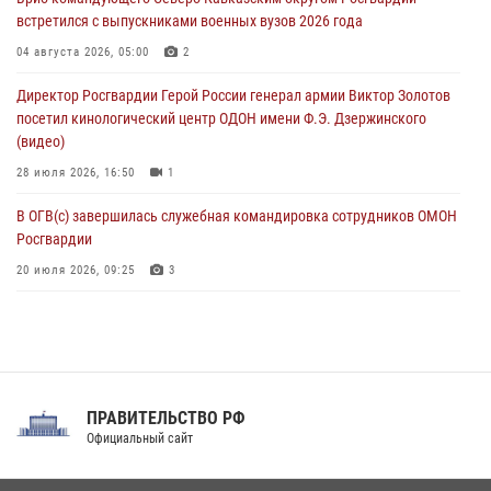
06 августа 2026, 08:56
2
1
встретился с выпускниками военных вузов 2026 года
Офицер СОБР Росгвардии выступил на окружном юнармейском
04 августа 2026, 05:00
2
форуме в Астрахани
Директор Росгвардии Герой России генерал армии Виктор Золотов
06 августа 2026, 08:27
3
посетил кинологический центр ОДОН имени Ф.Э. Дзержинского
(видео)
28 июля 2026, 16:50
1
В ОГВ(с) завершилась служебная командировка сотрудников ОМОН
Росгвардии
20 июля 2026, 09:25
3
Директор Росгвардии Герой России генерал армии Виктор Золотов
поздравил специалистов подразделений тыла с профессиональным
праздником
31 июля 2026, 21:01
ПРАВИТЕЛЬСТВО РФ
Праздник «Один день с Росгвардией» к 105-летию Центрального
Официальный сайт
округа прошел на Поклонной горе
18 июля 2026, 13:43
15
1