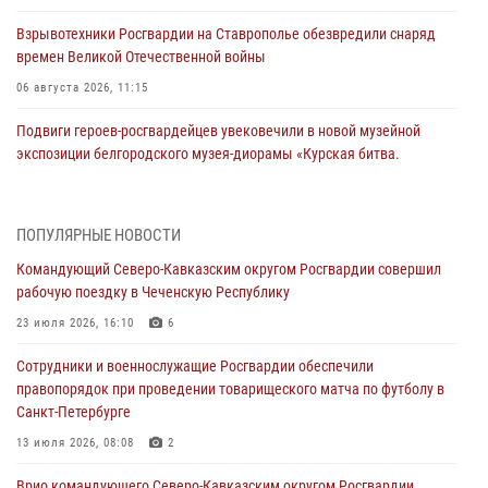
Взрывотехники Росгвардии на Ставрополье обезвредили снаряд
времен Великой Отечественной войны
06 августа 2026, 11:15
Подвиги героев‑росгвардейцев увековечили в новой музейной
экспозиции белгородского музея‑диорамы «Курская битва.
Белгородское направление»
06 августа 2026, 10:30
3
ПОПУЛЯРНЫЕ НОВОСТИ
Охрану общественного порядка и безопасность на футбольном
Командующий Северо-Кавказским округом Росгвардии совершил
матче в Москве обеспечила Росгвардия (видео)
рабочую поездку в Чеченскую Республику
06 августа 2026, 10:13
1
23 июля 2026, 16:10
6
Подозреваемые в незаконном обороте запрещенных веществ
Сотрудники и военнослужащие Росгвардии обеспечили
задержаны в Дагестане при силовой поддержке Росгвардии
правопорядок при проведении товарищеского матча по футболу в
06 августа 2026, 09:00
Санкт-Петербурге
В Югре при силовой поддержке ОМОН Росгвардии задержаны
13 июля 2026, 08:08
2
подозреваемые в страховом мошенничестве
Врио командующего Северо-Кавказским округом Росгвардии