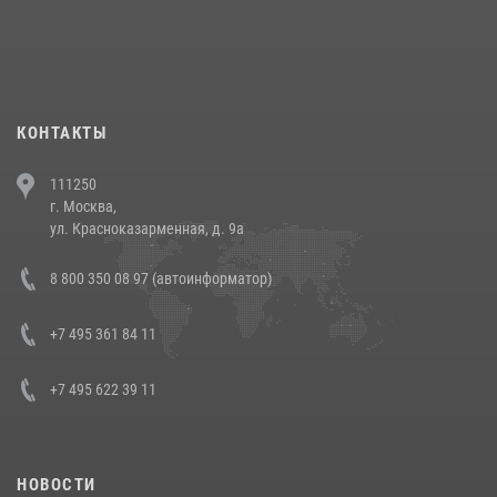
При силовой поддержке СОБР Росгвардии в Иркутской области
повели рейды по соблюдению миграционного законодательства
(видео)
30 июля 2026, 08:00
1
КОНТАКТЫ
В Челябинске росгвардейцы задержали злоумышленников,
111250
напавших на бригаду скорой помощи (видео)
г. Москва,
14 июля 2026, 12:20
1
ул. Красноказарменная, д. 9а
В Росгвардии прошла военно-научная конференция по обобщению
8 800 350 08 97 (автоинформатор)
боевого опыта
08 июля 2026, 07:01
+7 495 361 84 11
+7 495 622 39 11
НОВОСТИ