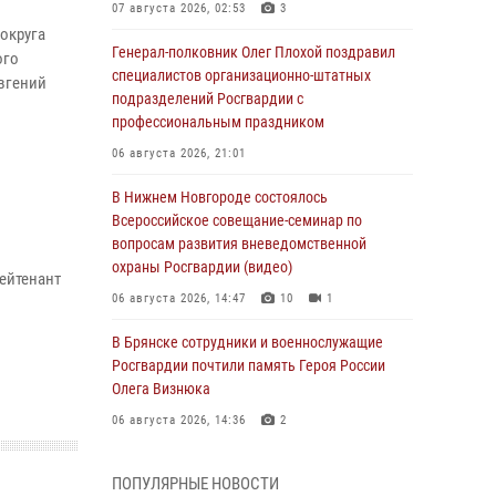
07 августа 2026, 02:53
3
округа
Генерал-полковник Олег Плохой поздравил
ого
специалистов организационно-штатных
Евгений
подразделений Росгвардии с
профессиональным праздником
06 августа 2026, 21:01
В Нижнем Новгороде состоялось
Всероссийское совещание-семинар по
вопросам развития вневедомственной
охраны Росгвардии (видео)
ейтенант
06 августа 2026, 14:47
10
1
В Брянске сотрудники и военнослужащие
Росгвардии почтили память Героя России
Олега Визнюка
06 августа 2026, 14:36
2
В кинологическом центре Уральского округа
ПОПУЛЯРНЫЕ НОВОСТИ
Росгвардии почтили память товарищей,