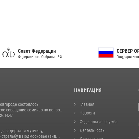
ет Федерации
СЕРВЕР ОРГАНОВ
рального Собрания РФ
Государственной власти РФ
И
НАВИГАЦИЯ
овгороде состоялось
Главная
ое совещание-семинар по вопро...
Новости
26, 14:47
Федеральная служба
Деятельность
цы задержали мужчину,
стрельбу в Подмосковье (вид...