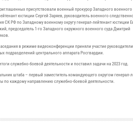
приглашенных присутствовали военный прокурор Западного военного 
лейтенант юстиции Сергей Заряев, руководитель военного следственн
ия СК РФ по Западному военному округу генерал-лейтенант юстиции 
кий, председатель 1-го Западного окружного военного суда Дмитрий
иков.
 заседания в режиме видеоконференции приняли участие руководители
ных подразделений центрального аппарата Росгвардии.
тоги служебно-боевой деятельности и поставил задачи на 2023 год.
альник штаба – первый заместитель командующего округом генерал-л
ты по каждому направлению служебно-боевой деятельности.