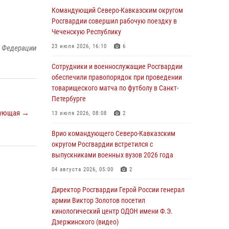
погибших при исполнении воинского долга
Командующий Северо-Кавказским округом
Росгвардии совершил рабочую поездку в
06 августа 2026, 13:29
5
Чеченскую Республику
В Центральном округе Росгвардии прошли
23 июля 2026, 16:10
6
й Федерации
мероприятия к 108‑летию генерала армии
И.К. Яковлева
Сотрудники и военнослужащие Росгвардии
обеспечили правопорядок при проведении
06 августа 2026, 13:24
товарищеского матча по футболу в Санкт-
Росгвардейцы задержали мужчину,
Петербурге
открывшего стрельбу в Подмосковье (видео)
ующая →
13 июля 2026, 08:08
2
06 августа 2026, 12:35
1
Врио командующего Северо-Кавказским
Росгвардейцы провели выставку вооружения
округом Росгвардии встретился с
для участников сбора «Гвардеец» в Пензе
выпускниками военных вузов 2026 года
(видео)
04 августа 2026, 05:00
2
06 августа 2026, 12:00
2
1
Директор Росгвардии Герой России генерал
В Курске росгвардейцы приняли участие в
армии Виктор Золотов посетил
митинге, посвященном второй годовщине
кинологический центр ОДОН имени Ф.Э.
вторжения ВСУ на территорию области
Дзержинского (видео)