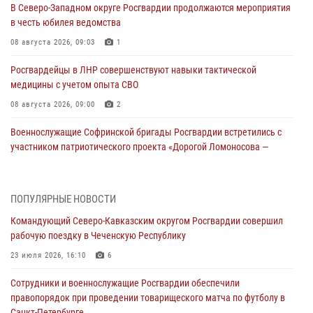
В Северо-Западном округе Росгвардии продолжаются мероприятия
в честь юбилея ведомства
08 августа 2026, 09:03
1
Росгвардейцы в ЛНР совершенствуют навыки тактической
медицины с учетом опыта СВО
08 августа 2026, 09:00
2
Военнослужащие Софринской бригады Росгвардии встретились с
участником патриотического проекта «Дорогой Ломоносова —
дорогой к Победе в СВО» (видео)
08 августа 2026, 07:00
2
1
ПОПУЛЯРНЫЕ НОВОСТИ
Росгвардейцы обеспечили безопасность «Поезда Победы» в
Командующий Северо-Кавказским округом Росгвардии совершил
Кузбассе
рабочую поездку в Чеченскую Республику
08 августа 2026, 07:00
23 июля 2026, 16:10
6
В Кабардино-Балкарии сотрудники Росгвардии провели турнир по
Сотрудники и военнослужащие Росгвардии обеспечили
настольному теннису ко Дню физкультурника
правопорядок при проведении товарищеского матча по футболу в
08 августа 2026, 07:00
Санкт-Петербурге