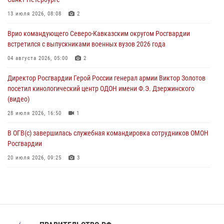
ОМОН «Ойрат» Управления Росгвардии по Республике Калмыкия
13 июля 2026, 08:08
2
исполнилось 20 лет
Врио командующего Северо-Кавказским округом Росгвардии
08 августа 2026, 07:00
встретился с выпускниками военных вузов 2026 года
В Москве росгвардейцы оказали помощь медикам и девушке с
04 августа 2026, 05:00
2
ограниченными возможностями здоровья (видео)
Директор Росгвардии Герой России генерал армии Виктор Золотов
08 августа 2026, 06:32
1
посетил кинологический центр ОДОН имени Ф.Э. Дзержинского
(видео)
28 июля 2026, 16:50
1
В ОГВ(с) завершилась служебная командировка сотрудников ОМОН
Росгвардии
20 июля 2026, 09:25
3
Директор Росгвардии Герой России генерал армии Виктор Золотов
поздравил специалистов подразделений тыла с профессиональным
праздником
31 июля 2026, 21:01