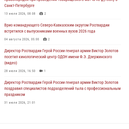
Санкт-Петербурге
Лучшие футбольные команды Южного округа Росгвардии
определили на Кубани
13 июля 2026, 08:08
2
09 августа 2026, 07:00
Врио командующего Северо-Кавказским округом Росгвардии
встретился с выпускниками военных вузов 2026 года
В Кузбассе росгвардейцы помогли вернуть горожанке пропавшую
мать
04 августа 2026, 05:00
2
09 августа 2026, 07:00
Директор Росгвардии Герой России генерал армии Виктор Золотов
посетил кинологический центр ОДОН имени Ф.Э. Дзержинского
(видео)
28 июля 2026, 16:50
1
Директор Росгвардии Герой России генерал армии Виктор Золотов
поздравил специалистов подразделений тыла с профессиональным
праздником
31 июля 2026, 21:01
В ОГВ(с) завершилась служебная командировка сотрудников ОМОН
Росгвардии
20 июля 2026, 09:25
3