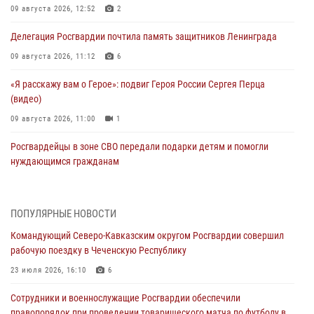
09 августа 2026, 12:52
2
Делегация Росгвардии почтила память защитников Ленинграда
09 августа 2026, 11:12
6
«Я расскажу вам о Герое»: подвиг Героя России Сергея Перца
(видео)
09 августа 2026, 11:00
1
Росгвардейцы в зоне СВО передали подарки детям и помогли
нуждающимся гражданам
09 августа 2026, 09:00
В Чеченской Республике пожарные расчеты Росгвардии и МЧС
ПОПУЛЯРНЫЕ НОВОСТИ
отработали межведомственное взаимодействие
Командующий Северо-Кавказским округом Росгвардии совершил
09 августа 2026, 08:00
2
рабочую поездку в Чеченскую Республику
В Центральных регионах России продолжается ведомственная
23 июля 2026, 16:10
6
акция «Каникулы с Росгвардией»
Сотрудники и военнослужащие Росгвардии обеспечили
09 августа 2026, 08:00
8
правопорядок при проведении товарищеского матча по футболу в