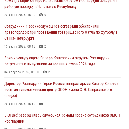
Командующий Северо-Кавказским округом Росгвардии совершил
Росгвардейцы провели выставку вооружения для участников сбора
рабочую поездку в Чеченскую Республику
«Гвардеец» в Пензе (видео)
23 июля 2026, 16:10
6
06 августа 2026, 12:00
2
1
Сотрудники и военнослужащие Росгвардии обеспечили
В Курске росгвардейцы приняли участие в митинге, посвященном
правопорядок при проведении товарищеского матча по футболу в
второй годовщине вторжения ВСУ на территорию области
Санкт-Петербурге
06 августа 2026, 11:56
4
13 июля 2026, 08:08
2
В Санкт-Петербурге наряд Росгвардии задержал правонарушителя,
Врио командующего Северо-Кавказским округом Росгвардии
угрожавшего подростку травматическим пистолетом
встретился с выпускниками военных вузов 2026 года
06 августа 2026, 11:33
1
04 августа 2026, 05:00
2
В Зауралье при содействии СОБР Росгвардии ликвидирована
Директор Росгвардии Герой России генерал армии Виктор Золотов
крупная нарколаборатория
посетил кинологический центр ОДОН имени Ф.Э. Дзержинского
06 августа 2026, 11:27
(видео)
28 июля 2026, 16:50
1
В ОГВ(с) завершилась служебная командировка сотрудников ОМОН
Росгвардии