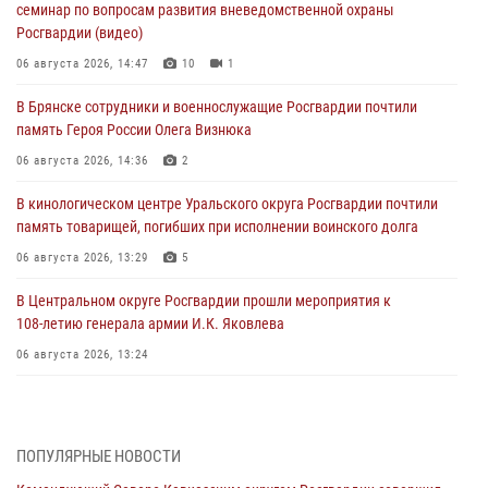
семинар по вопросам развития вневедомственной охраны
Росгвардии (видео)
06 августа 2026, 14:47
10
1
В Брянске сотрудники и военнослужащие Росгвардии почтили
память Героя России Олега Визнюка
06 августа 2026, 14:36
2
В кинологическом центре Уральского округа Росгвардии почтили
память товарищей, погибших при исполнении воинского долга
06 августа 2026, 13:29
5
В Центральном округе Росгвардии прошли мероприятия к
108‑летию генерала армии И.К. Яковлева
06 августа 2026, 13:24
Росгвардейцы задержали мужчину, открывшего стрельбу в
Подмосковье (видео)
06 августа 2026, 12:35
1
ПОПУЛЯРНЫЕ НОВОСТИ